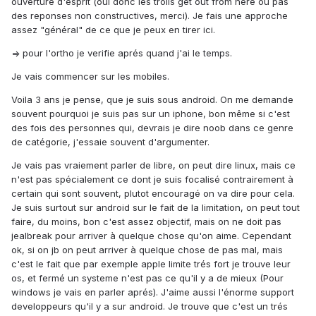
ouverture d'esprit (oui donc les trolls get out from here ou pas
des reponses non constructives, merci). Je fais une approche
assez "général" de ce que je peux en tirer ici.
=> pour l'ortho je verifie aprés quand j'ai le temps.
Je vais commencer sur les mobiles.
Voila 3 ans je pense, que je suis sous android. On me demande
souvent pourquoi je suis pas sur un iphone, bon même si c'est
des fois des personnes qui, devrais je dire noob dans ce genre
de catégorie, j'essaie souvent d'argumenter.
Je vais pas vraiement parler de libre, on peut dire linux, mais ce
n'est pas spécialement ce dont je suis focalisé contrairement à
certain qui sont souvent, plutot encouragé on va dire pour cela.
Je suis surtout sur android sur le fait de la limitation, on peut tout
faire, du moins, bon c'est assez objectif, mais on ne doit pas
jealbreak pour arriver à quelque chose qu'on aime. Cependant
ok, si on jb on peut arriver à quelque chose de pas mal, mais
c'est le fait que par exemple apple limite trés fort je trouve leur
os, et fermé un systeme n'est pas ce qu'il y a de mieux (Pour
windows je vais en parler aprés). J'aime aussi l'énorme support
developpeurs qu'il y a sur android. Je trouve que c'est un trés