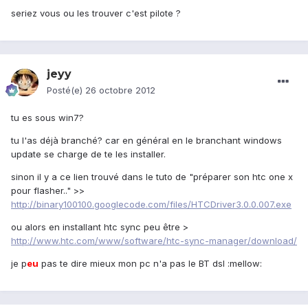
seriez vous ou les trouver c'est pilote ?
jeyy
Posté(e)
26 octobre 2012
tu es sous win7?
tu l'as déjà branché? car en général en le branchant windows
update se charge de te les installer.
sinon il y a ce lien trouvé dans le tuto de "préparer son htc one x
pour flasher.." >>
http://binary100100.googlecode.com/files/HTCDriver3.0.0.007.exe
ou alors en installant htc sync peu être >
http://www.htc.com/www/software/htc-sync-manager/download/
je p
eu
pas te dire mieux mon pc n'a pas le BT dsl :mellow: