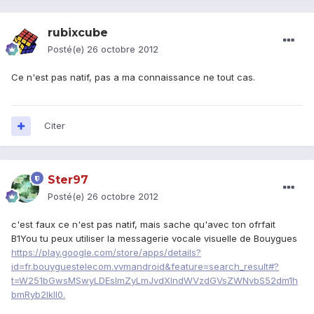
rubixcube
Posté(e)
26 octobre 2012
Ce n'est pas natif, pas a ma connaissance ne tout cas.
Citer
Ster97
Posté(e)
26 octobre 2012
c'est faux ce n'est pas natif, mais sache qu'avec ton ofrfait
B1You tu peux utiliser la messagerie vocale visuelle de Bouygues
https://play.google.com/store/apps/details?
id=fr.bouyguestelecom.vvmandroid&feature=search_result#?
t=W251bGwsMSwyLDEsImZyLmJvdXlndWVzdGVsZWNvbS52dm1h
bmRyb2lkIl0.