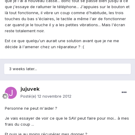
que je l'ai à nouveau cassé... donc tout se passe bien jusqu'à ce
que j'essaye de rallumer le téléphone... J'appuies sur le bouton et
là tout fonctionne, il vibre un coup comme d'habitude, les trois
touches du bas s'éclaires, le tactile a même l'air de fonctionner
car quand je le touche il y a les petites vibrations... Mais l'écran
reste totalement noir.
Est ce que quelqu'un aurait une solution avant que je ne me
décide à l'amener chez un réparateur ? :(
3 weeks later...
jujuvek
Posté(e)
12 novembre 2012
Personne ne peut m'aider ?
Je vais essayer de voir ce que le SAV peut faire pour moi... à mes
frais du coup ...
Et puis je au moins récupérer mes donner ?