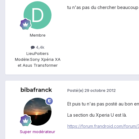
tu n'as pas du chercher beaucou
Membre
4,4k
Lieu
Poitiers
Modèle:
Sony Xpéria XA
et Asus Transformer
bibafranck
Posté(e)
29 octobre 2012
Et puis tu n'as pas posté au bon e
La section du Xperia U est là.
https://forum.frandroid.com/forum
Super modérateur