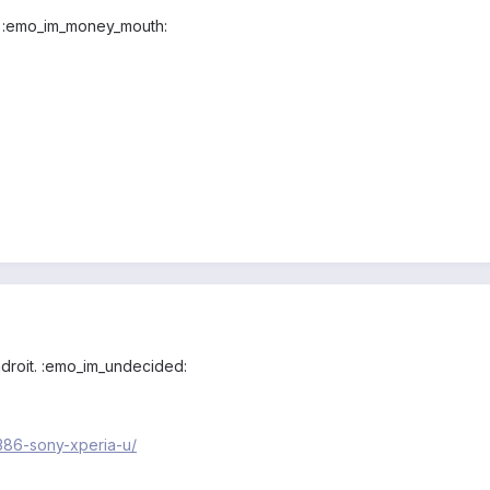
p :emo_im_money_mouth:
ndroit. :emo_im_undecided:
/386-sony-xperia-u/