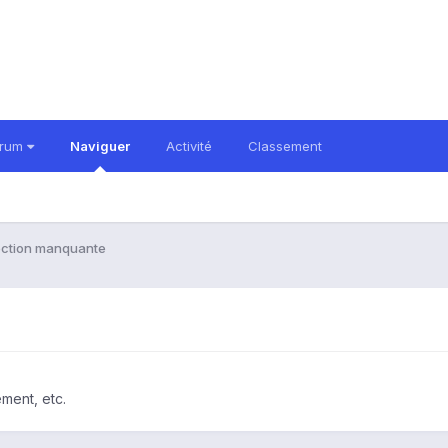
orum
Naviguer
Activité
Classement
ction manquante
ment, etc.