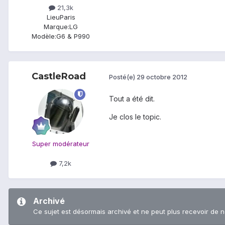
21,3k
Lieu
Paris
Marque:
LG
Modèle:
G6 & P990
CastleRoad
Posté(e)
29 octobre 2012
Tout a été dit.
Je clos le topic.
Super modérateur
7,2k
Archivé
Ce sujet est désormais archivé et ne peut plus recevoir de 