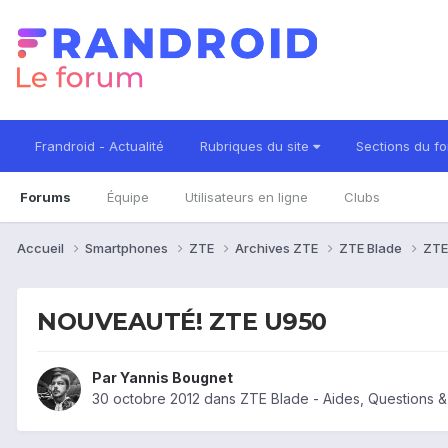
Frandroid - Actualité
Rubriques du site
Sections du f
Forums
Équipe
Utilisateurs en ligne
Clubs
Accueil
Smartphones
ZTE
Archives ZTE
ZTE Blade
ZTE
NOUVEAUTÉ! ZTE U950
Par
Yannis Bougnet
30 octobre 2012
dans
ZTE Blade - Aides, Questions 