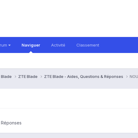
orum
Naviguer
Activité
Classement
 Blade
ZTE Blade
ZTE Blade - Aides, Questions & Réponses
NOU
& Réponses