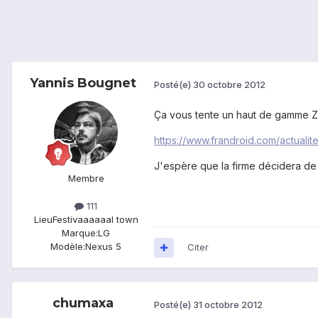
Yannis Bougnet
Posté(e)
30 octobre 2012
Ça vous tente un haut de gamme Z
https://www.frandroid.com/actual
J'espère que la firme décidera de
Membre
111
Lieu
Festivaaaaaal town
Marque:
LG
Modèle:
Nexus 5
Citer
chumaxa
Posté(e)
31 octobre 2012