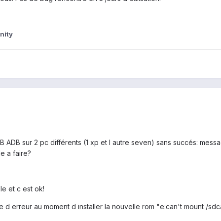
nity
 USB ADB sur 2 pc différents (1 xp et l autre seven) sans succés: mes
le a faire?
le et c est ok!
 d erreur au moment d installer la nouvelle rom "e:can't mount /sdca