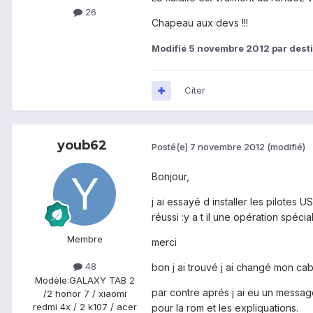
26
Chapeau aux devs !!!
Modifié
5 novembre 2012
par desti
Citer
youb62
Posté(e)
7 novembre 2012
(modifié)
Bonjour,
j ai essayé d installer les pilotes
réussi :y a t il une opération spécia
Membre
merci
48
bon j ai trouvé j ai changé mon cab
Modèle:
GALAXY TAB 2
par contre aprés j ai eu un message
/2 honor 7 / xiaomi
redmi 4x / 2 k107 / acer
pour la rom et les expliquations.