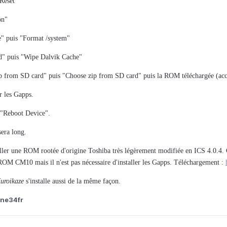
Reset"
on"
e" puis "Format /system"
ed" puis "Wipe Dalvik Cache"
zip from SD card" puis "Choose zip from SD card" puis la ROM téléchargée (acce
r les Gapps.
r "Reboot Device".
sera long.
ller une ROM rootée d'origine Toshiba très légèrement modifiée en ICS 4.0.4. C'es
OM CM10 mais il n'est pas nécessaire d'installer les Gapps. Téléchargement :
uroikaze
s'installe aussi de la même façon.
ine34fr