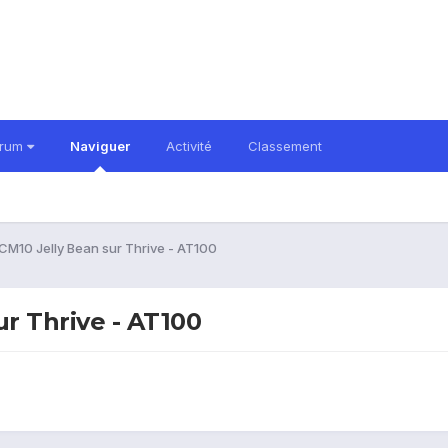
orum
Naviguer
Activité
Classement
M10 Jelly Bean sur Thrive - AT100
r Thrive - AT100