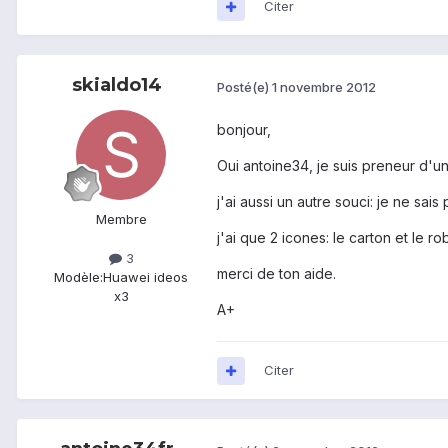
Citer
skialdo14
Posté(e)
1 novembre 2012
bonjour,
Oui antoine34, je suis preneur d'un
j'ai aussi un autre souci: je ne sai
Membre
j'ai que 2 icones: le carton et le r
3
merci de ton aide.
Modèle:
Huawei ideos
x3
A+
Citer