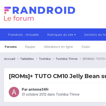
Frandroid - Actualité
Rubriques du site
Sections du f
Forums
Équipe
Utilisateurs en ligne
Clubs
Accueil
Tablettes
Toshiba
Toshiba Thrive
[ROMs]+ TUTO C
[ROMs]+ TUTO CM10 Jelly Bean su
Par
antoine34fr
31 octobre 2012
dans
Toshiba Thrive