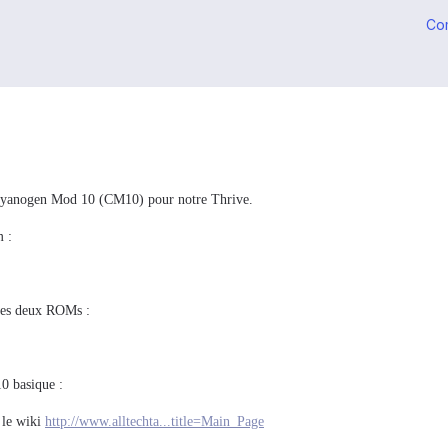
Co
 Cyanogen Mod 10 (CM10) pour notre Thrive.
m :
 ces deux ROMs :
0 basique :
 le wiki
http://www.alltechta...title=Main_Page