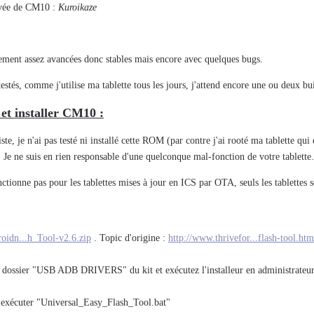
rivée de CM10 :
Kuroikaze
ment assez avancées donc stables mais encore avec quelques bugs.
testés, comme j'utilise ma tablette tous les jours, j'attend encore une ou deux 
et installer CM10 :
iste, je n'ai pas testé ni installé cette ROM (par contre j'ai rooté ma tablette 
Je ne suis en rien responsable d'une quelconque mal-fonction de votre tablette.
tionne pas pour les tablettes mises à jour en ICS par OTA, seuls les tablette
droidn...h_Tool-v2.6.zip
. Topic d'origine :
http://www.thrivefor...flash-tool.htm
e dossier "USB ADB DRIVERS" du kit et exécutez l'installeur en administrateur. A
t exécuter "Universal_Easy_Flash_Tool.bat"