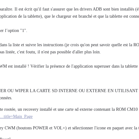
aître. Il est écrit qu'il faut s'assurer que les drivers ADB sont bien installés 
plication de la tablette), que le chargeur est branché et que la tablette est co
er l’option "1".
ns la liste et suivre les instructions (je crois qu'on peut savoir quelle est la 
 listée, c'est foutu, il n'est pas possible d'aller plus loin.
WM est installé ! Vérifier la présence de l'application superuser dans la tablette
NER OU WIPER LA CARTE SD INTERNE OU EXTERNE EN UTILISANT 
données.
tte rootée, un recovery installé et une carte sd externe contenant la ROM CM10 à
a...title=Main_Page
very CWM (boutons POWER et VOL+) et sélectionner l'icone en paquet avec l