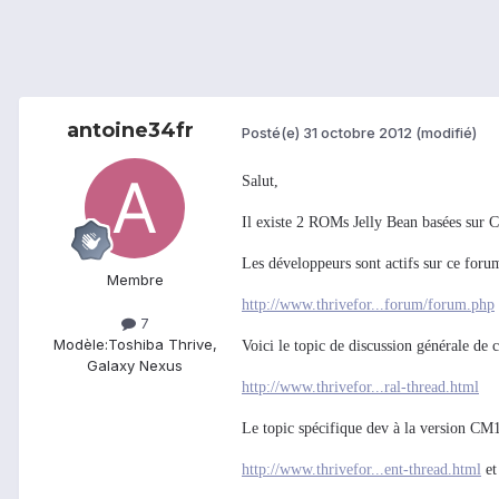
antoine34fr
Posté(e)
31 octobre 2012
(modifié)
Salut,
Il existe 2 ROMs Jelly Bean basées sur
Les développeurs sont actifs sur ce foru
Membre
http://www.thrivefor...forum/forum.php
7
Modèle:
Toshiba Thrive,
Voici le topic de discussion générale de
Galaxy Nexus
http://www.thrivefor...ral-thread.html
Le topic spécifique dev à la version CM1
http://www.thrivefor...ent-thread.html
et