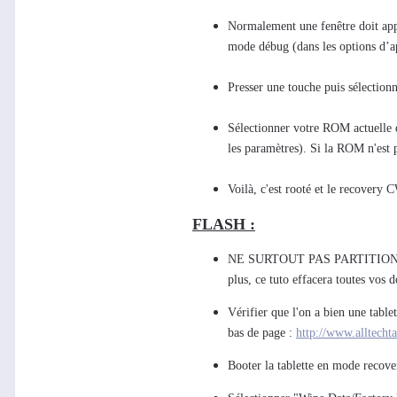
Normalement une fenêtre doit appar
mode débug (dans les options d’ap
Presser une touche puis sélectionn
Sélectionne
r votre ROM actuelle da
les paramètres). Si la ROM n'est pas
Voilà, c'est rooté et le recovery C
FLASH :
NE SURTOUT PAS PARTITIO
plus, ce tuto effacera toutes vos 
Vérifier que l'on a bien une table
bas de page :
http://www.alltecht
Booter la tablette en mode reco