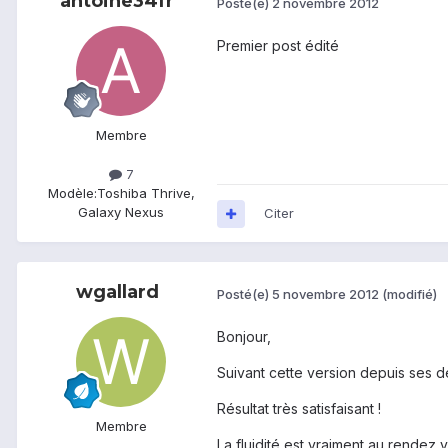
antoine34fr
Posté(e)
2 novembre 2012
Premier post édité
Membre
7
Modèle:
Toshiba Thrive,
Galaxy Nexus
Citer
wgallard
Posté(e)
5 novembre 2012
(modifié)
Bonjour,
Suivant cette version depuis ses dé
Résultat très satisfaisant !
Membre
La fluidité est vraiment au rendez v