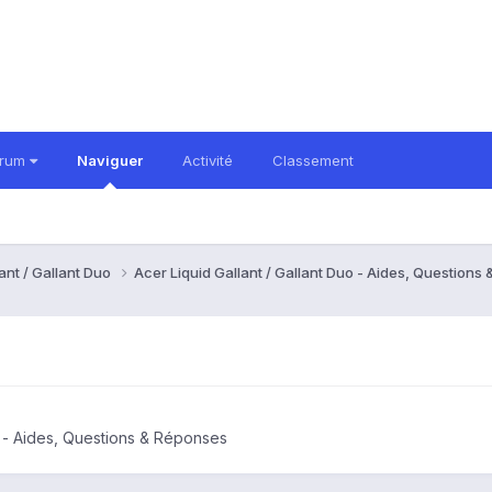
orum
Naviguer
Activité
Classement
ant / Gallant Duo
Acer Liquid Gallant / Gallant Duo - Aides, Question
uo - Aides, Questions & Réponses