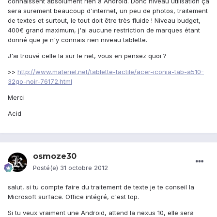
connaissent absolument rien à Android. Donc niveau utilisation ça
sera surement beaucoup d'internet, un peu de photos, traitement
de textes et surtout, le tout doit être très fluide ! Niveau budget,
400€ grand maximum, j'ai aucune restriction de marques étant
donné que je n'y connais rien niveau tablette.
J'ai trouvé celle la sur le net, vous en pensez quoi ?
>>
http://www.materiel.net/tablette-tactile/acer-iconia-tab-a510-
32go-noir-76172.html
Merci
Acid
osmoze30
Posté(e)
31 octobre 2012
salut, si tu compte faire du traitement de texte je te conseil la
Microsoft surface. Office intégré, c'est top.
Si tu veux vraiment une Android, attend la nexus 10, elle sera