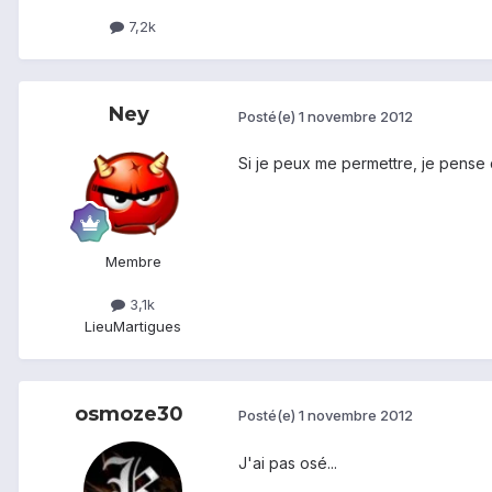
7,2k
Ney
Posté(e)
1 novembre 2012
Si je peux me permettre, je pense
Membre
3,1k
Lieu
Martigues
osmoze30
Posté(e)
1 novembre 2012
J'ai pas osé...