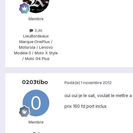
Membre
3,4k
Lieu
Bordeaux
Marque:
OnePlus /
Motorola / Lenovo
Modèle:
3 / Moto X Style
/ Moto G4 Plus
0203tibo
Posté(e)
1 novembre 2012
oui oui je le sait, voulait le mettre 
prix 160 fd port inclus
Membre