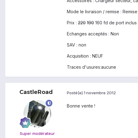
Accessoires : Chargeur secteur, cab
Mode le livraison / remise : Remis
Prix :
220
190
160 fd de port inclus
Echanges acceptés : Non
SAV : non
Acquisition : NEUF
Traces d'usures:aucune
CastleRoad
Posté(e)
1 novembre 2012
Bonne vente !
Super modérateur