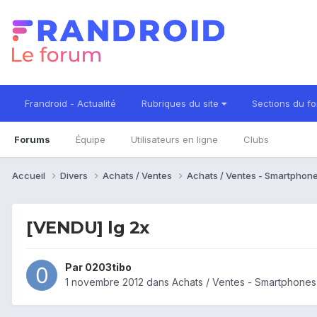
Frandroid - Actualité
Rubriques du site
Sections du f
Forums
Équipe
Utilisateurs en ligne
Clubs
Accueil
Divers
Achats / Ventes
Achats / Ventes - Smartphon
[VENDU] lg 2x
Par
0203tibo
1 novembre 2012
dans
Achats / Ventes - Smartphones