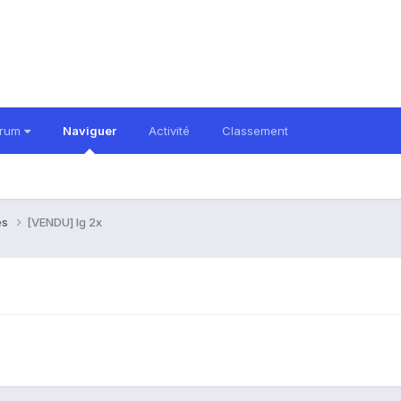
orum
Naviguer
Activité
Classement
es
[VENDU] lg 2x