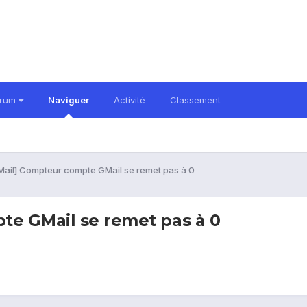
orum
Naviguer
Activité
Classement
Mail] Compteur compte GMail se remet pas à 0
te GMail se remet pas à 0