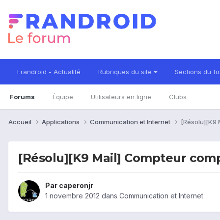
Frandroid - Actualité
Rubriques du site
Sections du f
Forums
Équipe
Utilisateurs en ligne
Clubs
Accueil
Applications
Communication et Internet
[Résolu][K9 
[Résolu][K9 Mail] Compteur comp
Par
caperonjr
1 novembre 2012
dans
Communication et Internet