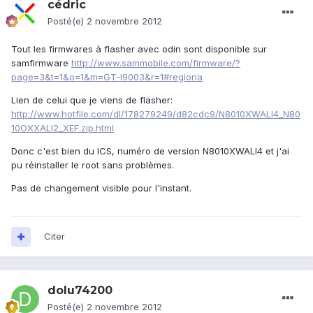
cédric
Posté(e)
2 novembre 2012
Tout les firmwares à flasher avec odin sont disponible sur
samfirmware
http://www.sammobile.com/firmware/?
page=3&t=1&o=1&m=GT-I9003&r=1#regiona
Lien de celui que je viens de flasher:
http://www.hotfile.com/dl/178279249/d82cdc9/N8010XWALI4_N80
10OXXALI2_XEF.zip.html
Donc c'est bien du ICS, numéro de version N8010XWALI4 et j'ai
pu réinstaller le root sans problèmes.
Pas de changement visible pour l'instant.
Citer
dolu74200
Posté(e)
2 novembre 2012