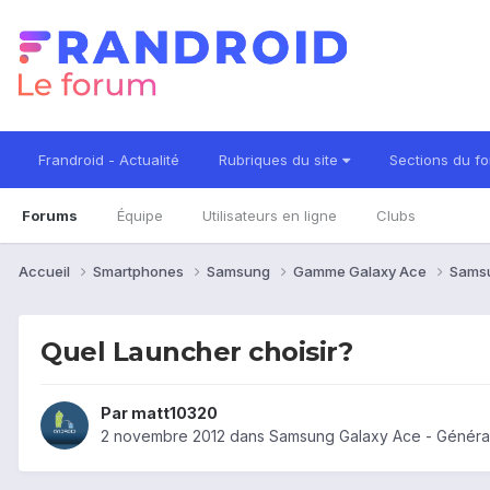
Frandroid - Actualité
Rubriques du site
Sections du f
Forums
Équipe
Utilisateurs en ligne
Clubs
Accueil
Smartphones
Samsung
Gamme Galaxy Ace
Sams
Quel Launcher choisir?
Par
matt10320
2 novembre 2012
dans
Samsung Galaxy Ace - Généra