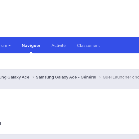
orum
Naviguer
Activité
Classement
ung Galaxy Ace
Samsung Galaxy Ace - Général
Quel Launcher cho
l