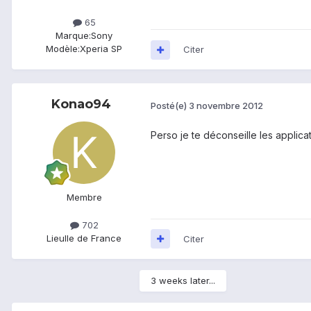
65
Marque:
Sony
Modèle:
Xperia SP
Citer
Konao94
Posté(e)
3 novembre 2012
Perso je te déconseille les applica
Membre
702
Lieu
Ile de France
Citer
3 weeks later...