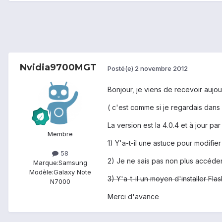
Nvidia9700MGT
Posté(e)
2 novembre 2012
Bonjour, je viens de recevoir aujou
( c'est comme si je regardais dans 
La version est la 4.0.4 et à jour par 
Membre
1) Y'a-t-il une astuce pour modifie
58
2) Je ne sais pas non plus accéde
Marque:
Samsung
Modèle:
Galaxy Note
3) Y'a-t-il un moyen d'installer Fl
N7000
Merci d'avance