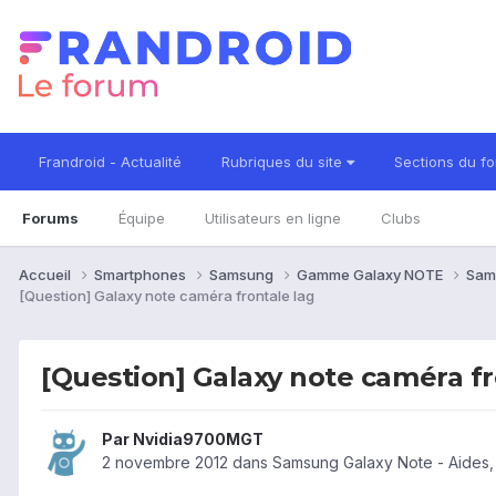
Frandroid - Actualité
Rubriques du site
Sections du f
Forums
Équipe
Utilisateurs en ligne
Clubs
Accueil
Smartphones
Samsung
Gamme Galaxy NOTE
Sam
[Question] Galaxy note caméra frontale lag
[Question] Galaxy note caméra fr
Par
Nvidia9700MGT
2 novembre 2012
dans
Samsung Galaxy Note - Aides