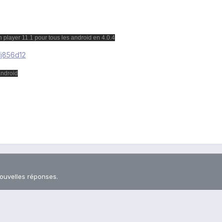
h player 11.1 pour tous les android en 4.0.4
fj856d12
android
nouvelles réponses.