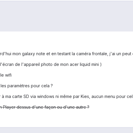
rd'hui mon galaxy note et en testant la caméra frontale, j'ai un peut
l'écran de l'appareil photo de mon acer liquid mini )
le wifi
r les paramètres pour cela ?
r à ma carte SD via windows ni même par Kies, aucun menu pour cel
ash Player dessus d'une façon ou d'une autre ?