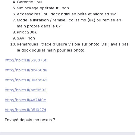
Garantie : oui
Simlockage opérateur : non
Accessoires : oui,dock hdmi en boîte et micro sd 16g
Mode le livraison / remise : colissimo (8€) ou remise en
main propre dans le 67
Prix : 230€
SAV : non
Remarques : trace d'usure visible sur photo. Dsl j'avais pas
le dock sous la main pour les photo.
http://hpics.li/536376f
http://hpics.li/dc460d8
http://hpics.li/00ab542
http://hpics.li/aef8593
http://hpics.li/4d7f40c
http://hpics.li/351027d
Envoyé depuis ma nexus 7