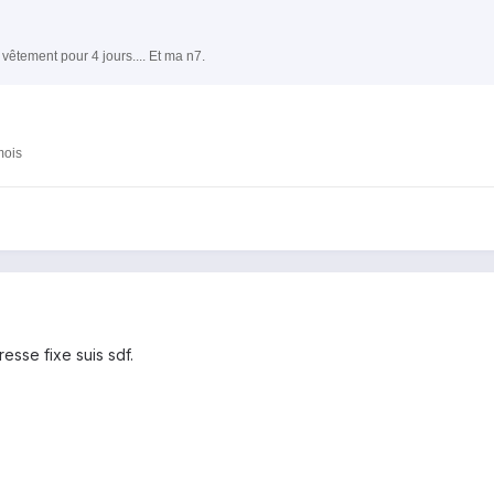
 vêtement pour 4 jours.... Et ma n7.
mois
resse fixe suis sdf.