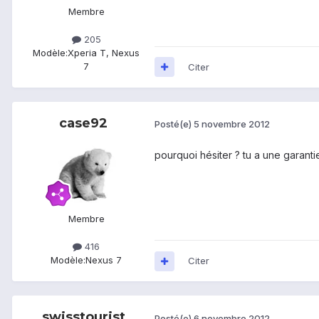
Membre
205
Modèle:
Xperia T, Nexus
7
Citer
case92
Posté(e)
5 novembre 2012
pourquoi hésiter ? tu a une garantie 
Membre
416
Modèle:
Nexus 7
Citer
swisstourist
Posté(e)
6 novembre 2012