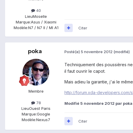
40
Lieu
Moselle
Marque:
Asus / Xiaomi
Modèle:
N7 / N7 II / MI A1
Citer
poka
Posté(e)
5 novembre 2012
(modifié)
Techniquement des poussières ne do
il faut ouvrir le capot.
Mais adieu la garantie, j'ai le même 
Membre
http://forum.xda-developers.com
78
Modifié
5 novembre 2012
par poka
Lieu
Ouest Paris
Marque:
Google
Modèle:
Nexus7
Citer