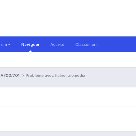
orum
Naviguer
Activité
Classement
b A700/701
Problème avec fichier .nomedia