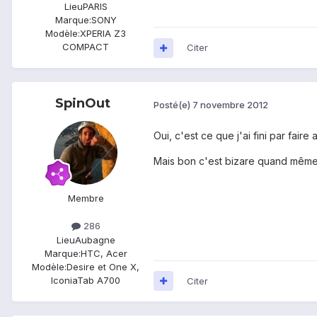
Lieu
PARIS
Marque:
SONY
Modèle:
XPERIA Z3
COMPACT
Citer
SpinOut
Posté(e)
7 novembre 2012
Oui, c'est ce que j'ai fini par fai
Mais bon c'est bizare quand même, 
Membre
286
Lieu
Aubagne
Marque:
HTC, Acer
Modèle:
Desire et One X,
IconiaTab A700
Citer