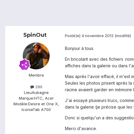
SpinOut
Posté(e)
4 novembre 2012
(modifié)
Bonjour à tous.
En bricolant avec des fichiers .no
affiches dans la galerie ou dans l'a
Membre
Mais après l'avoir effacé, il m'est
Seules les photos prisent après la
286
racine avaient garder en mémoire la
Lieu
Aubagne
Marque:
HTC, Acer
J'ai essayé plusieurs trucs, comm
Modèle:
Desire et One X,
dans la galerie (je précise que les 
IconiaTab A700
Donc si quelqu'un a des suggestion
Merci d'avance.