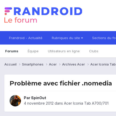
Frandroid - Actualité
Rubriques du site
Sections du f
Forums
Équipe
Utilisateurs en ligne
Clubs
Accueil
Smartphones
Acer
Archives Acer
Acer Iconia Ta
Problème avec fichier .nomedia
Par
SpinOut
4 novembre 2012
dans
Acer Iconia Tab A700/701