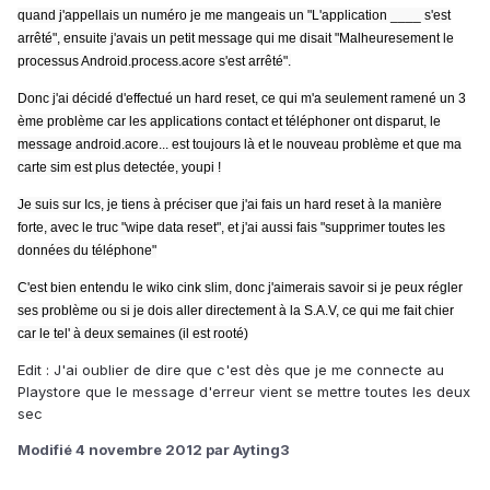
quand j'appellais un numéro je me mangeais un "L'application ____ s'est
arrêté", ensuite j'avais un petit message qui me disait "Malheuresement le
processus Android.process.acore s'est arrêté".
Donc j'ai décidé d'effectué un hard reset, ce qui m'a seulement ramené un 3
ème problème car les applications contact et téléphoner ont disparut, le
message android.acore... est toujours là et le nouveau problème et que ma
carte sim est plus detectée, youpi !
Je suis sur Ics, je tiens à préciser que j'ai fais un hard reset à la manière
forte, avec le truc "wipe data reset", et j'ai aussi fais "supprimer toutes les
données du téléphone"
C'est bien entendu le wiko cink slim, donc j'aimerais savoir si je peux régler
ses problème ou si je dois aller directement à la S.A.V, ce qui me fait chier
car le tel' à deux semaines (il est rooté)
Edit : J'ai oublier de dire que c'est dès que je me connecte au
Playstore que le message d'erreur vient se mettre toutes les deux
sec
Modifié
4 novembre 2012
par Ayting3