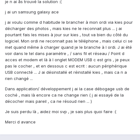
je n ai âs trouvé la solution :(
j ai un samsung galaxy ace
j ai voulu comme d habitude le brancher à mon ordi via kies pour
décharger des photos , mais kies ne le reconnait plus ... j ai
pourtant fais les mises à jour sur kies , tout va bien du côté du
logiciel. Mon ordi ne reconnait pas le téléphone , mais celui ci se
met quand même à charger quand je le branche à l ordi. J ai été
voir dans le tel dans paramètre , / sans fil et réseau / Point d
acces et modem et là à l onglet MODEM USB c est gris , je peux
pas le cocher , et en dessous c est ecrit : aucun périphérique
USB connecté ... J ai désinstallé et réinstallé kies , mais ca n a
rien changé ...
Dans application/ développement j ai la case débogage usb de
coché , mais là encore ca ne change rien ( j ai essayé de la
décocher mais pareil , ca ne résoud rien ... )
Je suis perdu là , aidez moi svp , je sais plus quoi faire :(
Merci d avance