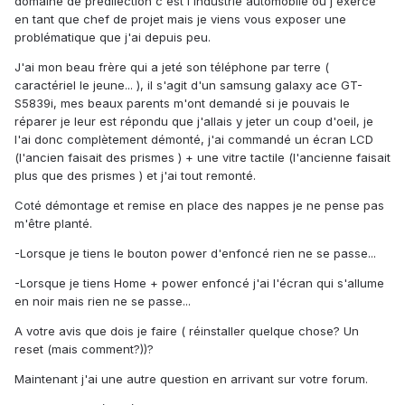
domaine de prédilection c'est l'industrie automobile ou j'exerce
en tant que chef de projet mais je viens vous exposer une
problématique que j'ai depuis peu.
J'ai mon beau frère qui a jeté son téléphone par terre (
caractériel le jeune... ), il s'agit d'un samsung galaxy ace GT-
S5839i, mes beaux parents m'ont demandé si je pouvais le
réparer je leur est répondu que j'allais y jeter un coup d'oeil, je
l'ai donc complètement démonté, j'ai commandé un écran LCD
(l'ancien faisait des prismes ) + une vitre tactile (l'ancienne faisait
plus que des prismes ) et j'ai tout remonté.
Coté démontage et remise en place des nappes je ne pense pas
m'être planté.
-Lorsque je tiens le bouton power d'enfoncé rien ne se passe...
-Lorsque je tiens Home + power enfoncé j'ai l'écran qui s'allume
en noir mais rien ne se passe...
A votre avis que dois je faire ( réinstaller quelque chose? Un
reset (mais comment?))?
Maintenant j'ai une autre question en arrivant sur votre forum.