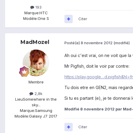
193
Marque:
HTC
Modèle:
One S
Citer
MadMozel
Posté(e)
8 novembre 2012
(modifié)
Ah oui c'est vrai, on ne voit que la
Mr Pigfish, doit le voir par contre:
https://play.google....d.pigfish&hl=fr
Membre
Tu dois etre en GEN2, mais regar
2,8k
Si tu es partant (e), je te donnerai
Lieu
Somewhere in the
sky...
Modifié
8 novembre 2012
par Mad-
Marque:
Samsung
Modèle:
Galaxy J7 2017
Citer