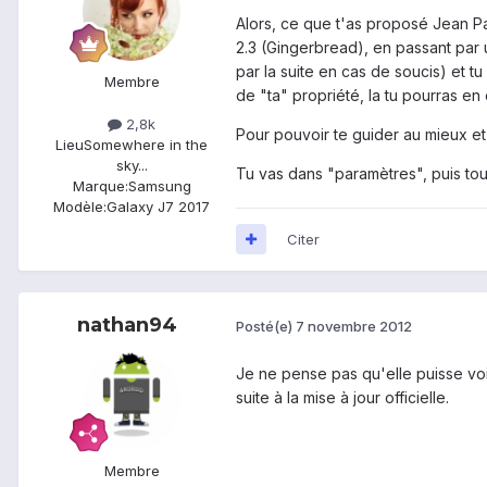
Alors, ce que t'as proposé Jean Pa
2.3 (Gingerbread), en passant par u
par la suite en cas de soucis) et t
Membre
de "ta" propriété, la tu pourras en 
2,8k
Pour pouvoir te guider au mieux et
Lieu
Somewhere in the
sky...
Tu vas dans "paramètres", puis tou
Marque:
Samsung
Modèle:
Galaxy J7 2017
Citer
nathan94
Posté(e)
7 novembre 2012
Je ne pense pas qu'elle puisse voir
suite à la mise à jour officielle.
Membre