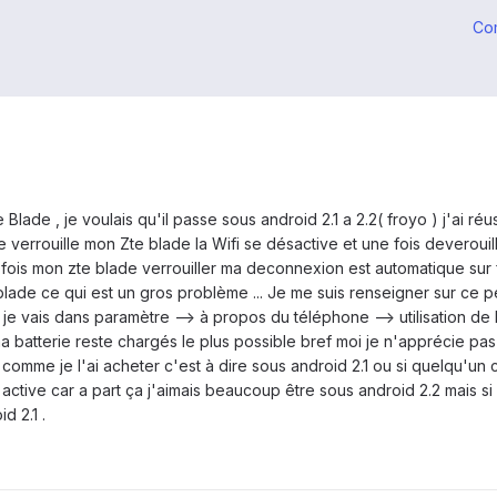
Co
e Blade , je voulais qu'il passe sous android 2.1 a 2.2( froyo ) j'ai
e verrouille mon Zte blade la Wifi se désactive et une fois deverouill
ois mon zte blade verrouiller ma deconnexion est automatique sur 
blade ce qui est un gros problème ... Je me suis renseigner sur ce p
e vais dans paramètre --> à propos du téléphone --> utilisation de la
 batterie reste chargés le plus possible bref moi je n'apprécie pas 
comme je l'ai acheter c'est à dire sous android 2.1 ou si quelqu'un 
s active car a part ça j'aimais beaucoup être sous android 2.2 mais si
d 2.1 .