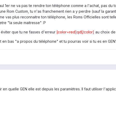
ul 1er ne va pas te rendre ton téléphone comme a l'achat, pas du to
ne Rom Custom, tu n'as franchement rien a y perdre (sauf la garantie
u ne vas plus reconnaitre ton téléphone, les Roms Officielles sont te
etre "la seule maitresse" :P
 éviter que tu ne fasses d'erreur
[color=red]qd[/color]
au choix de 
t en bas "a propos du téléphone" et tu pourras voir si tu es en GE
 en quelle GEN elle est depuis les paramètres. Il faut utiliser l'ap