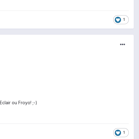
1
clair ou Froyo! ;-)
1