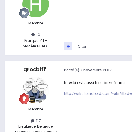
Membre
13
Marque:
ZTE
Modèle:
BLADE
Citer
grosbiff
Posté(e)
7 novembre 2012
le wiki est aussi très bien fourni
http://wiki.frandroid.com/wiki/Blade
Membre
117
Lieu
Liège Belgique
Modèle:
Google Galaxy