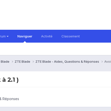
orum
Naviguer
Activité
Classement
 Blade
ZTE Blade
ZTE Blade - Aides, Questions & Réponses
Avoi
à 2.1 )
 & Réponses