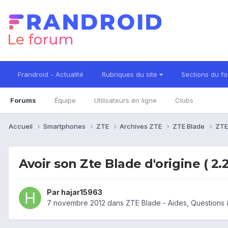
Frandroid - Actualité
Rubriques du site
Sections du f
Forums
Équipe
Utilisateurs en ligne
Clubs
Accueil
Smartphones
ZTE
Archives ZTE
ZTE Blade
ZTE
Avoir son Zte Blade d'origine ( 2.2 
Par
hajar15963
7 novembre 2012
dans
ZTE Blade - Aides, Questions