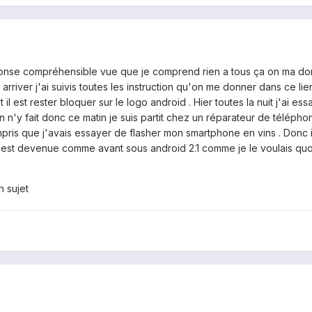
onse compréhensible vue que je comprend rien a tous ça on ma don
arriver j'ai suivis toutes les instruction qu'on me donner dans ce lien
il est rester bloquer sur le logo android . Hier toutes la nuit j'ai ess
 n'y fait donc ce matin je suis partit chez un réparateur de téléphone
mpris que j'avais essayer de flasher mon smartphone en vins . Donc i
st devenue comme avant sous android 2.1 comme je le voulais quoi .
n sujet