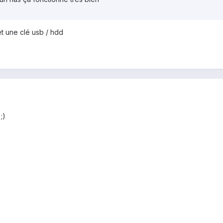
t une clé usb / hdd
;)