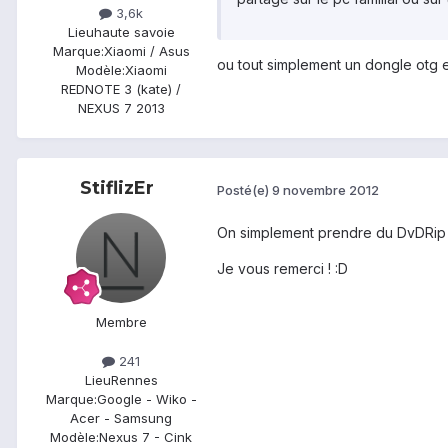
3,6k
Lieu
haute savoie
Marque:
Xiaomi / Asus
ou tout simplement un dongle otg e
Modèle:
Xiaomi
REDNOTE 3 (kate) /
NEXUS 7 2013
StiflizEr
Posté(e)
9 novembre 2012
On simplement prendre du DvDRip 
Je vous remerci ! :D
Membre
241
Lieu
Rennes
Marque:
Google - Wiko -
Acer - Samsung
Modèle:
Nexus 7 - Cink