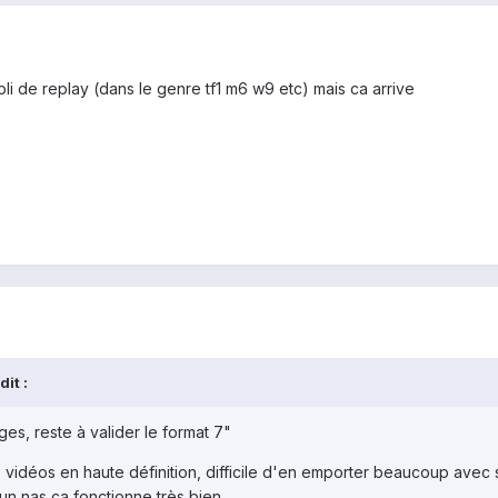
i de replay (dans le genre tf1 m6 w9 etc) mais ca arrive
dit :
es, reste à valider le format 7"
es vidéos en haute définition, difficile d'en emporter beaucoup avec
r un nas ça fonctionne très bien