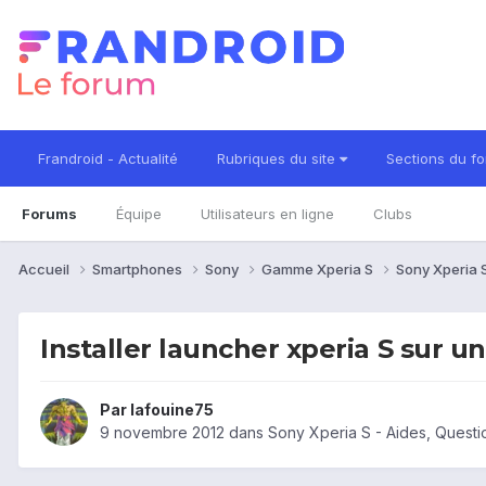
Frandroid - Actualité
Rubriques du site
Sections du f
Forums
Équipe
Utilisateurs en ligne
Clubs
Accueil
Smartphones
Sony
Gamme Xperia S
Sony Xperia 
Installer launcher xperia S sur u
Par
lafouine75
9 novembre 2012
dans
Sony Xperia S - Aides, Quest