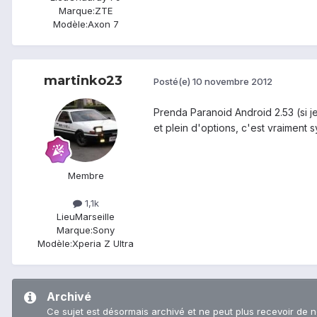
Marque:
ZTE
Modèle:
Axon 7
martinko23
Posté(e)
10 novembre 2012
Prenda Paranoid Android 2.53 (si j
et plein d'options, c'est vraiment s
Membre
1,1k
Lieu
Marseille
Marque:
Sony
Modèle:
Xperia Z Ultra
Archivé
Ce sujet est désormais archivé et ne peut plus recevoir de 