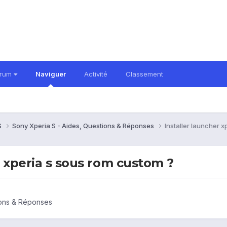
orum
Naviguer
Activité
Classement
S
Sony Xperia S - Aides, Questions & Réponses
Installer launcher x
n xperia s sous rom custom ?
ions & Réponses