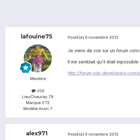
lafouine75
Posté(e)
9 novembre 2012
Je viens de voir sur un forum concu
Il me semblait qu'il était impossib
http://forum.xda-developers.com/
Membre
468
Lieu
Chauray 79
Marque:
ZTE
Modèle:
Axon 7
alex971
Posté(e)
9 novembre 2012