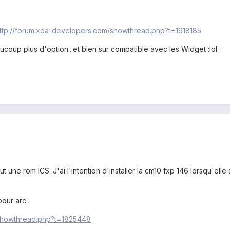
ttp://forum.xda-developers.com/showthread.php?t=1918185
oup plus d'option...et bien sur compatible avec les Widget :lol:
ut une rom ICS. J'ai l'intention d'installer la cm10 fxp 146 lorsqu'elle
pour arc
/showthread.php?t=1825448