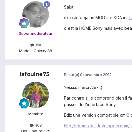
Salut,
il existe déja un MOD sur XDA ici:
h
c'est la HOME Sony mais avec beauc
Super modérateur
15k
Modèle:
Galaxy S8
lafouine75
Posté(e)
9 novembre 2012
Yessss merci Alex :)
Par contre si je comprend bien il fa
passer de l'interface Sony.
Membre
Édit: une version compatible cm10 
468
http://forum.xda-developers.com
Lieu
Chauray 79