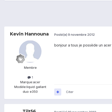
Kevin Hannouna
Posté(e)
9 novembre 2012
bonjour a tous je possède un acer l
Membre
1
Marque:
acer
Modèle:
liquid gallant
duo e350
Citer
Tilt56
Posté(e)
10 novembre 2012