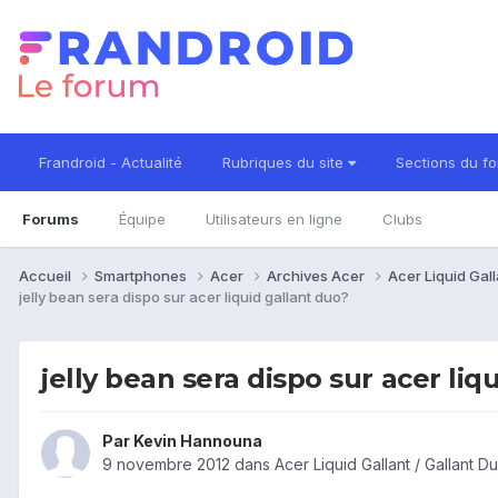
Frandroid - Actualité
Rubriques du site
Sections du f
Forums
Équipe
Utilisateurs en ligne
Clubs
Accueil
Smartphones
Acer
Archives Acer
Acer Liquid Gall
jelly bean sera dispo sur acer liquid gallant duo?
jelly bean sera dispo sur acer liq
Par
Kevin Hannouna
9 novembre 2012
dans
Acer Liquid Gallant / Gallant 