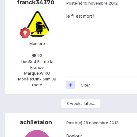
franck34370
Posté(e)
10 novembre 2012
le fil est mort !
Membre
92
Lieu
Sud Est de la
France
Marque:
WIKO
Modèle:
Cink Slim JB
rooté
Citer
3 weeks later...
achiletalon
Posté(e)
28 novembre 2012
Bonjour,