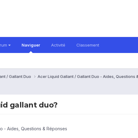
orum
Naviguer
Activité
Classement
ant / Gallant Duo
Acer Liquid Gallant / Gallant Duo - Aides, Question
uid gallant duo?
Duo - Aides, Questions & Réponses