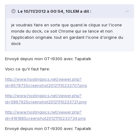
Le 10/11/2012 à 00:54, 10LEM a dit :
je voudrais faire en sorte que quand le clique sur l'icone
monde du dock, ce soit Chrome qui se lance et non
l’application originale. tout en gardant l'icone d'origine du
dock
Envoyé depuis mon GT-I9300 avec Tapatalk
Voici ce qu'il faut faire:
http://www.hostingpics.net/viewer.php?
id=857875Screenshot20121110233707.png
http://www.hostingpics.net/viewer.php?
id=586792Screenshot20121110233721.png
http://www.hostingpics.net/viewer.php?
id=416188Screenshot20121110233734.png
Envoyé depuis mon GT-I9300 avec Tapatalk