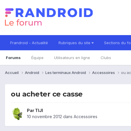
Frandroid - Actualité
Rubriques du site
Sections du f
Forums
Équipe
Utilisateurs en ligne
Clubs
Accueil
Android
Les terminaux Android
Accessoires
ou ac
ou acheter ce casse
Par
TIJI
10 novembre 2012
dans
Accessoires