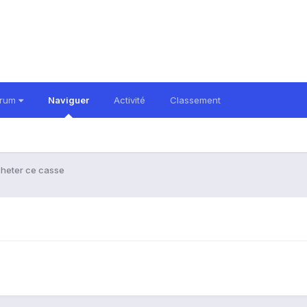
orum
Naviguer
Activité
Classement
heter ce casse