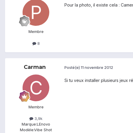
Pour la photo, il existe cela : Came
Membre
8
Carman
Posté(e)
11 novembre 2012
Si tu veux installer plusieurs jeux 
Membre
3,9k
Marque:
LEnovo
Modèle:
Vibe Shot