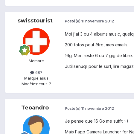
swisstourist
Posté(e)
11 novembre 2012
Moi j'ai 3 ou 4 albums music, quelq
200 fotos peut être, mes emails.
16g. Men reste 6 ou 7 gig de libre.
Membre
Jutilisenuqr pour le surf, lire maga
687
Marque:
asus
Modèle:
nexus 7
Teoandro
Posté(e)
11 novembre 2012
Je pense que 16 Go me suffit :-)
Mais l'app Camera Launcher for Nex