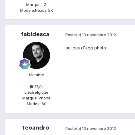
Marque:
LG
Modèle:
Nexus 5X
fabidesca
Posté(e)
10 novembre 2012
oui pas d'app photo
Membre
17,9k
Lieu
Belgique
Marque:
iPhone
Modèle:
6S
Teoandro
Posté(e)
10 novembre 2012