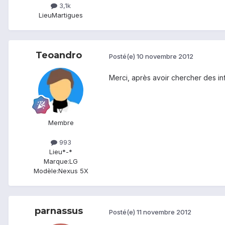
3,1k
Lieu
Martigues
Teoandro
Posté(e)
10 novembre 2012
Merci, après avoir chercher des in
Membre
993
Lieu
*-*
Marque:
LG
Modèle:
Nexus 5X
parnassus
Posté(e)
11 novembre 2012