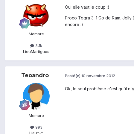
Oui elle vaut le coup :)
Proco Tegra 3. 1 Go de Ram. Jelly B
encore :)
Membre
3,1k
Lieu
Martigues
Teoandro
Posté(e)
10 novembre 2012
Ok, le seul problème c'est qu'il n'y
Membre
993
Lieu
*-*