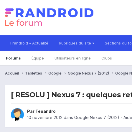
Frandroid - Actualité
Rubriques du site
Sections du f
Forums
Équipe
Utilisateurs en ligne
Clubs
Accueil
Tablettes
Google
Google Nexus 7 (2012)
Google N
[ RESOLU ] Nexus 7 : quelques re
Par
Teoandro
10 novembre 2012
dans
Google Nexus 7 (2012) - Aid