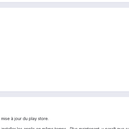
e mise à jour du play store.
installer les applis en même temps... Plus maintenant, y paraît que ç