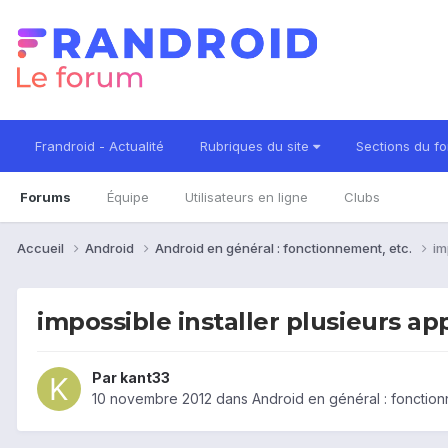
Frandroid - Actualité
Rubriques du site
Sections du f
Forums
Équipe
Utilisateurs en ligne
Clubs
Accueil
Android
Android en général : fonctionnement, etc.
im
impossible installer plusieurs a
Par
kant33
10 novembre 2012
dans
Android en général : fonction