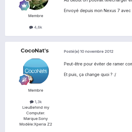
Envoyé depuis mon Nexus 7 avec 
Membre
4,6k
CocoNat's
Posté(e)
10 novembre 2012
Peut-être pour éviter de ramer com
Et puis, ça change quoi ? :/
Membre
1,3k
Lieu
Behind my
Computer.
Marque:
Sony
Modèle:
Xperia Z2