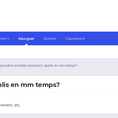
orum
Naviguer
Activité
Classement
possible installer plusieurs applis en mm temps?
pplis en mm temps?
nement, etc.