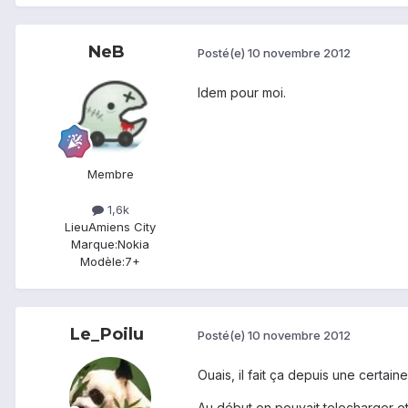
NeB
Posté(e)
10 novembre 2012
Idem pour moi.
Membre
1,6k
Lieu
Amiens City
Marque:
Nokia
Modèle:
7+
Le_Poilu
Posté(e)
10 novembre 2012
Ouais, il fait ça depuis une certain
Au début on pouvait telecharger et 