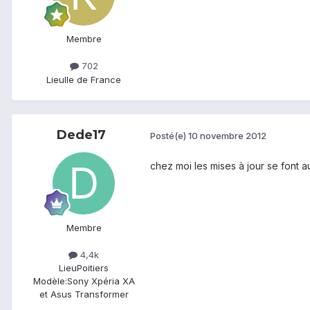
Membre
702
Lieu
Ile de France
Dede17
Posté(e)
10 novembre 2012
chez moi les mises à jour se font 
Membre
4,4k
Lieu
Poitiers
Modèle:
Sony Xpéria XA
et Asus Transformer