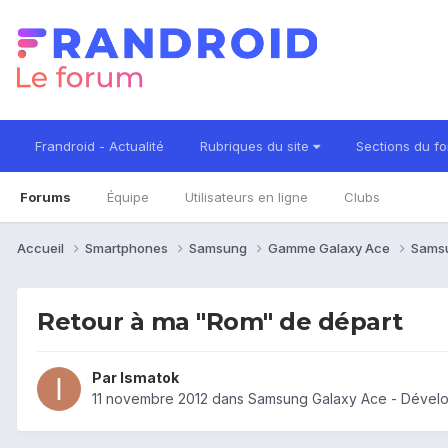
Frandroid - Actualité
Rubriques du site
Sections du f
Forums
Équipe
Utilisateurs en ligne
Clubs
Accueil
Smartphones
Samsung
Gamme Galaxy Ace
Sams
Retour à ma "Rom" de départ
Par
Ismatok
11 novembre 2012
dans
Samsung Galaxy Ace - Dével