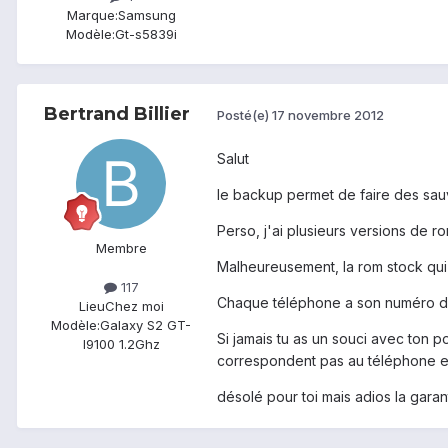
Marque:
Samsung
Modèle:
Gt-s5839i
Bertrand Billier
Posté(e)
17 novembre 2012
Salut
le backup permet de faire des sauv
Perso, j'ai plusieurs versions de r
Membre
Malheureusement, la rom stock qui 
117
Chaque téléphone a son numéro d’a
Lieu
Chez moi
Modèle:
Galaxy S2 GT-
Si jamais tu as un souci avec ton p
I9100 1.2Ghz
correspondent pas au téléphone et i
désolé pour toi mais adios la gara