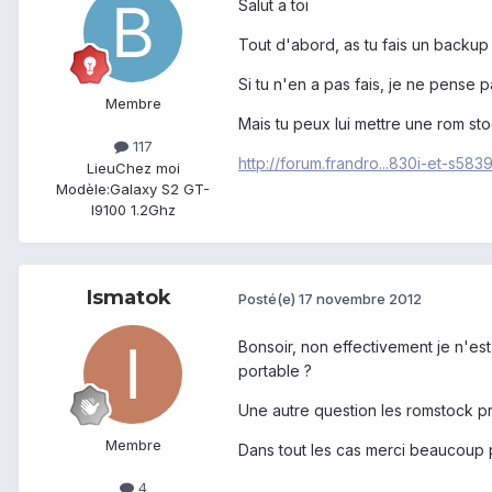
Salut a toi
Tout d'abord, as tu fais un backup
Si tu n'en a pas fais, je ne pense p
Membre
Mais tu peux lui mettre une rom sto
117
http://forum.frandro...830i-et-s5839
Lieu
Chez moi
Modèle:
Galaxy S2 GT-
I9100 1.2Ghz
Ismatok
Posté(e)
17 novembre 2012
Bonsoir, non effectivement je n'e
portable ?
Une autre question les romstock p
Membre
Dans tout les cas merci beaucoup pou
4