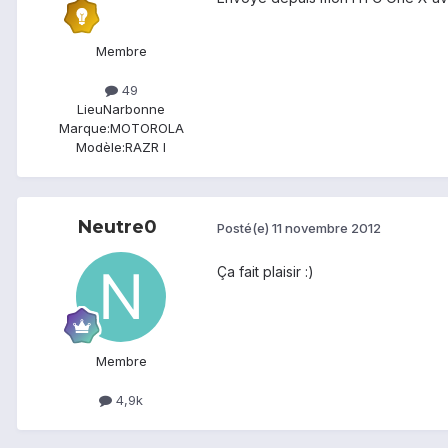
Membre
49
Lieu
Narbonne
Marque:
MOTOROLA
Modèle:
RAZR I
Neutre0
Posté(e)
11 novembre 2012
Ça fait plaisir :)
Membre
4,9k