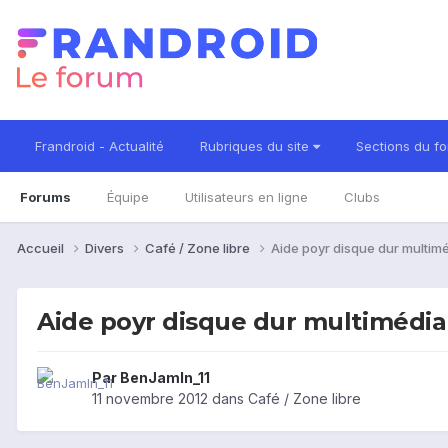
Frandroid - Actualité
Rubriques du site
Sections du f
Forums
Équipe
Utilisateurs en ligne
Clubs
Accueil
Divers
Café / Zone libre
Aide poyr disque dur multim
Aide poyr disque dur multimédia
Par
BenJamIn_11
11 novembre 2012
dans
Café / Zone libre