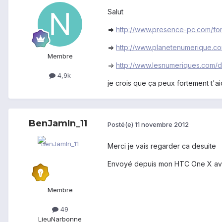
Salut
=>
http://www.presence-pc.com/fo
=>
http://www.planetenumerique.c
Membre
=>
http://www.lesnumeriques.com/d
4,9k
je crois que ça peux fortement t'ai
BenJamIn_11
Posté(e)
11 novembre 2012
Merci je vais regarder ca desuite
Envoyé depuis mon HTC One X av
Membre
49
Lieu
Narbonne