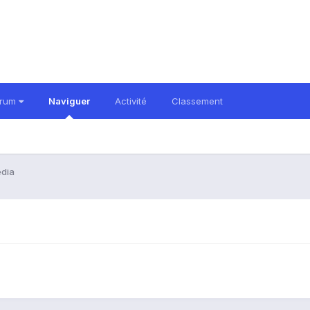
orum
Naviguer
Activité
Classement
édia