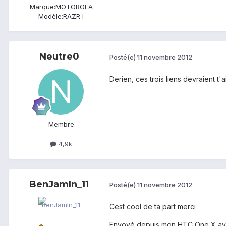
Marque:
MOTOROLA
Modèle:
RAZR I
Neutre0
Posté(e)
11 novembre 2012
Derien, ces trois liens devraient t'a
Membre
4,9k
BenJamIn_11
Posté(e)
11 novembre 2012
Cest cool de ta part merci
Envoyé depuis mon HTC One X av