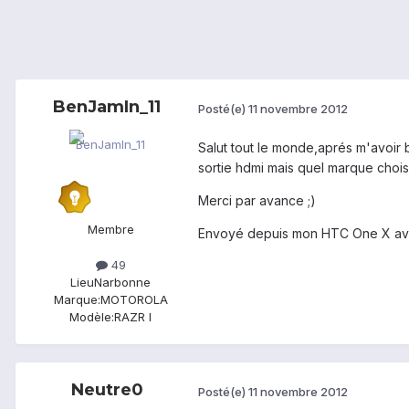
BenJamIn_11
Posté(e)
11 novembre 2012
Salut tout le monde,aprés m'avoir 
sortie hdmi mais quel marque chois
Merci par avance ;)
Membre
Envoyé depuis mon HTC One X av
49
Lieu
Narbonne
Marque:
MOTOROLA
Modèle:
RAZR I
Neutre0
Posté(e)
11 novembre 2012