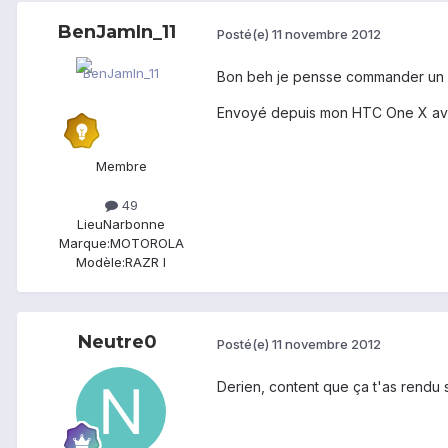
BenJamIn_11
Posté(e)
11 novembre 2012
Bon beh je pensse commander un boi
Envoyé depuis mon HTC One X av
Membre
49
Lieu
Narbonne
Marque:
MOTOROLA
Modèle:
RAZR I
Neutre0
Posté(e)
11 novembre 2012
Derien, content que ça t'as rendu 