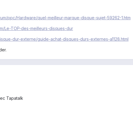
rum/ppc/Hardware/quel-meilleur-marque-disque-sujet-59262-1.htm
om/Le-TOP-des-meilleurs-disques-dur
isque-dur-externe/guide-achat-disques-durs-externes-a1128.html
der.
ec Tapatalk