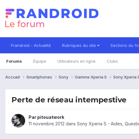
Frandroid - Actualité
Rubriques du site
Sections du f
Forums
Équipe
Utilisateurs en ligne
Clubs
Accueil
Smartphones
Sony
Gamme Xperia S
Sony Xperia 
Perte de réseau intempestive
Par
pitouatwork
11 novembre 2012
dans
Sony Xperia S - Aides, Quest