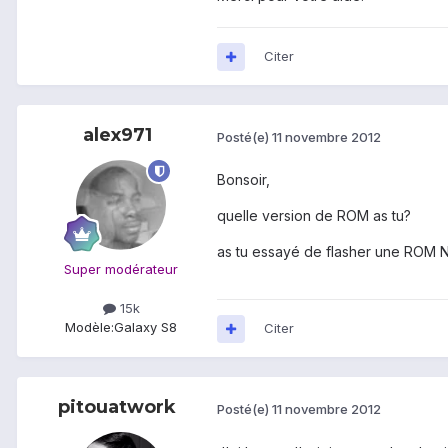
Citer
alex971
Posté(e)
11 novembre 2012
Bonsoir,
quelle version de ROM as tu?
as tu essayé de flasher une ROM N
Super modérateur
15k
Modèle:
Galaxy S8
Citer
pitouatwork
Posté(e)
11 novembre 2012