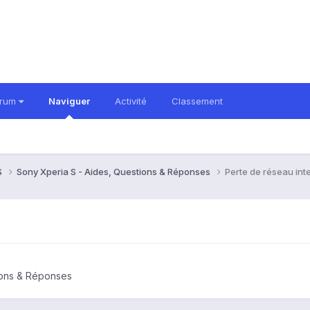
orum
Naviguer
Activité
Classement
S
Sony Xperia S - Aides, Questions & Réponses
Perte de réseau int
ions & Réponses