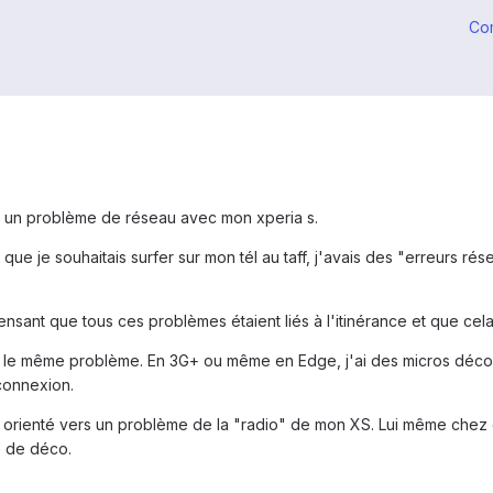
Co
e un problème de réseau avec mon xperia s.
 que je souhaitais surfer sur mon tél au taff, j'avais des "erreurs 
sant que tous ces problèmes étaient liés à l'itinérance et que cela
 le même problème. En 3G+ ou même en Edge, j'ai des micros déconne
 connexion.
orienté vers un problème de la "radio" de mon XS. Lui même chez o
é de déco.