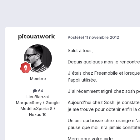
pitouatwork
Posté(e)
11 novembre 2012
Salut à tous,
Depuis quelques mois je rencontr
J'étais chez Freemobile et lorsque
Membre
l'appli utilisée.
64
J'ai récemment migré chez sosh pen
Lieu
Blanzat
Aujourd'hui chez Sosh, je constate
Marque:
Sony / Google
Modèle:
Xperia S /
je me trouve pour obtenir enfin la
Nexus 10
Un ami qui bosse chez orange m'a 
pause que moi, n'a jamais constat
Merci pour votre aide.