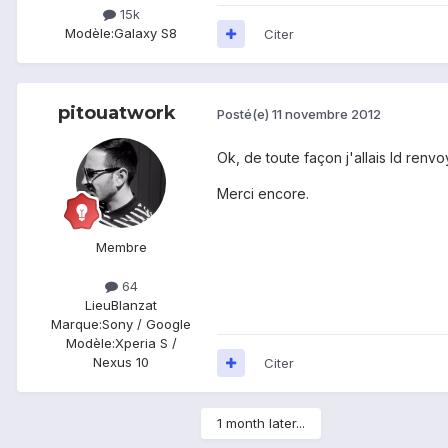
15k
Modèle:
Galaxy S8
Citer
pitouatwork
Posté(e)
11 novembre 2012
Ok, de toute façon j'allais ld renv
Merci encore.
Membre
64
Lieu
Blanzat
Marque:
Sony / Google
Modèle:
Xperia S /
Nexus 10
Citer
1 month later...