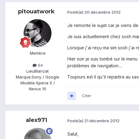
pitouatwork
Posté(e)
20 décembre 2012
Je remonte le sujet car je viens 
Je suis actuellement chez sosh mais
Lorsque j'ai reçu ma sim sosh j'ai 
Membre
Hier soir je suis tombé sur le menu
64
problèmes de navigation....
Lieu
Blanzat
Toujours est il qu'il repartira au sa
Marque:
Sony / Google
Modèle:
Xperia S /
Nexus 10
Citer
alex971
Posté(e)
21 décembre 2012
Salut,