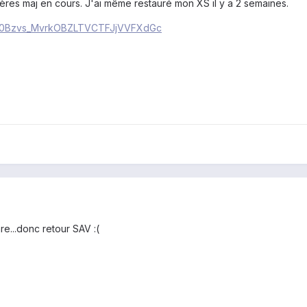
ières maj en cours. J'ai même restauré mon XS il y a 2 semaines.
id=0Bzvs_MvrkOBZLTVCTFJjVVFXdGc
e...donc retour SAV :(