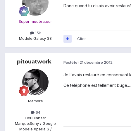
Donc quand tu disais avoir restauré 
Super modérateur
15k
Modèle:
Galaxy S8
Citer
pitouatwork
Posté(e)
21 décembre 2012
Je l'avais restauré en conservant l
Ce téléphone est tellement bugé....
Membre
64
Lieu
Blanzat
Marque:
Sony / Google
Modèle:
Xperia S /