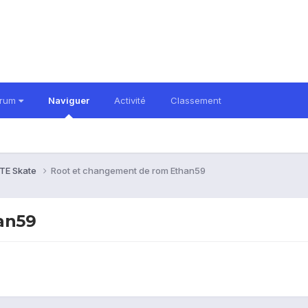
orum
Naviguer
Activité
Classement
TE Skate
Root et changement de rom Ethan59
an59