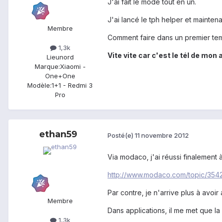
J'ai fait le mode tout en un.
J'ai lancé le tph helper et maintenan
Membre
Comment faire dans un premier te
1,3k
Vite vite car c'est le tél de mon a
Lieu
nord
Marque:
Xiaomi -
One+One
Modèle:
1+1 - Redmi 3
Pro
ethan59
Posté(e)
11 novembre 2012
Via modaco, j'ai réussi finalement 
http://www.modaco.com/topic/354
Par contre, je n'arrive plus à avoir
Membre
Dans applications, il me met que la
1,3k