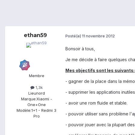
ethan59
Posté(e)
11 novembre 2012
Bonsoir à tous,
Je me décide à faire quelques ch
Mes objectifs sont les suivants:
Membre
- gagner de la place dans la mémoir
1,3k
- supprimer les applications inutile
Lieu
nord
Marque:
Xiaomi -
- avoir une rom fluide et stable.
One+One
Modèle:
1+1 - Redmi 3
- pouvoir utiliser sans problème l'
Pro
- pouvoir jouer avec la plupart des