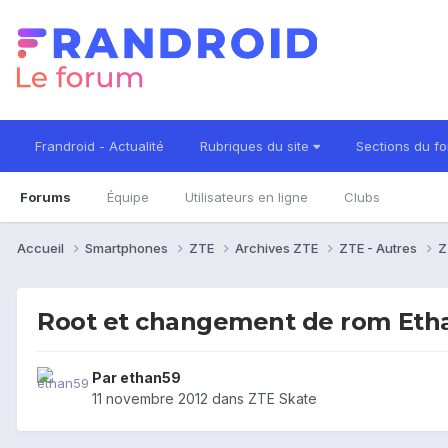
Frandroid - Actualité
Rubriques du site
Sections du f
Forums
Équipe
Utilisateurs en ligne
Clubs
Accueil
Smartphones
ZTE
Archives ZTE
ZTE - Autres
Z
Root et changement de rom Eth
Par
ethan59
11 novembre 2012
dans
ZTE Skate