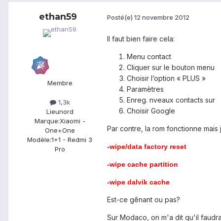
ethan59
Posté(e)
12 novembre 2012
Il faut bien faire cela:
Menu contact
Cliquer sur le bouton menu
Choisir l’option « PLUS »
Membre
Paramètres
Enreg. nveaux contacts sur
1,3k
Choisir Google
Lieu
nord
Marque:
Xiaomi -
Par contre, la rom fonctionne mais j
One+One
Modèle:
1+1 - Redmi 3
-wipe/data factory reset
Pro
-wipe cache partition
-wipe dalvik cache
Est-ce gênant ou pas?
Sur Modaco, on m'a dit qu'il faudra