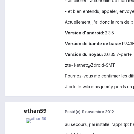
- améliorer l'autonomie de mon té
- et bien entendu, appeler, envoyer
Actuellement, j'ai donc la rom de 
Version d'android:
2.3.5
Version de bande de base:
P743
Version du noyau:
2.6.35.7-perf+
zte- ketnet@Zdroid-SMT
Pourriez-vous me confirmer les diff
J'ai lu le wiki mais je m'y perds un
ethan59
Posté(e)
11 novembre 2012
au secours, j'ai installé l'appli tpt h