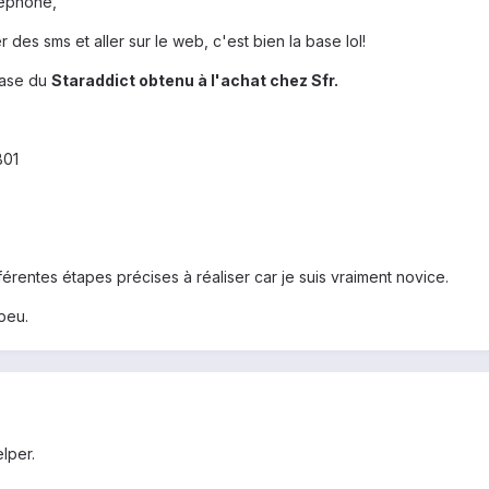
léphone,
 des sms et aller sur le web, c'est bien la base lol!
base du
Staraddict obtenu à l'achat chez Sfr.
B01
érentes étapes précises à réaliser car je suis vraiment novice.
 peu.
elper.