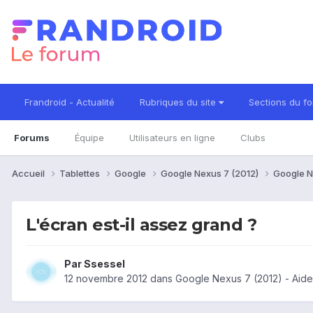
Frandroid - Actualité
Rubriques du site
Sections du f
Forums
Équipe
Utilisateurs en ligne
Clubs
Accueil
Tablettes
Google
Google Nexus 7 (2012)
Google N
L'écran est-il assez grand ?
Par
Ssessel
12 novembre 2012
dans
Google Nexus 7 (2012) - Aid