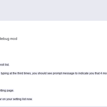
e debug mod
ll list.
 typing at the third times, you should see prompt message to indicate you that 4 mo
tting page.
on your setting list now.