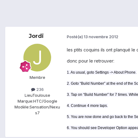
Jordi
Posté(e)
13 novembre 2012
les ptits coquins ils ont planqué l
donc pour le retrouver:
1. As usual, goto Settings -> About Phone.
Membre
2. Goto “Build Number” at the end of the Scro
236
3. Tap on “Build Number” for 7 times. While
Lieu
Toulouse
Marque:
HTC/Google
4. Continue 4 more taps.
Modèle:
Sensation/Nexu
s7
5. You are now done and go back to the Se
6. You should see Developer Option appear 