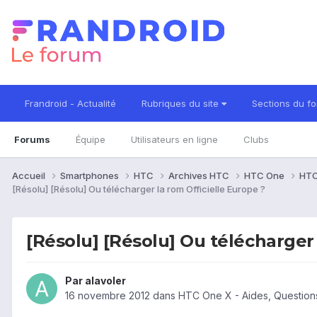
Frandroid - Actualité
Rubriques du site
Sections du f
Forums
Équipe
Utilisateurs en ligne
Clubs
Accueil
Smartphones
HTC
Archives HTC
HTC One
HTC
[Résolu] [Résolu] Ou télécharger la rom Officielle Europe ?
[Résolu] [Résolu] Ou télécharger 
Par
alavoler
16 novembre 2012
dans
HTC One X - Aides, Questio