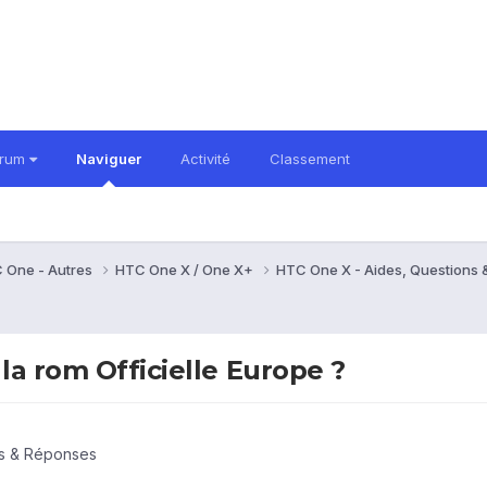
orum
Naviguer
Activité
Classement
 One - Autres
HTC One X / One X+
HTC One X - Aides, Questions
la rom Officielle Europe ?
ns & Réponses