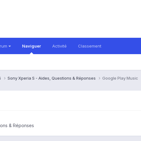
orum
Naviguer
Activité
Classement
S
Sony Xperia S - Aides, Questions & Réponses
Google Play Music
tions & Réponses