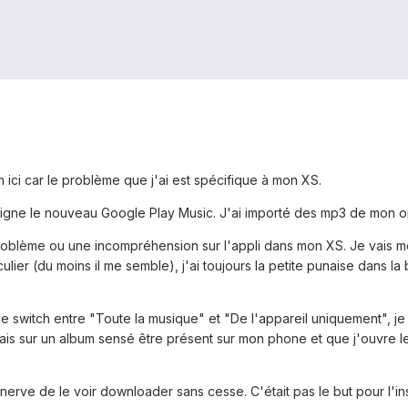
on ici car le problème que j'ai est spécifique à mon XS.
 en ligne le nouveau Google Play Music. J'ai importé des mp3 de mon
roblème ou une incompréhension sur l'appli dans mon XS. Je vais me
ticulier (du moins il me semble), j'ai toujours la petite punaise dans l
d je switch entre "Toute la musique" et "De l'appareil uniquement", je
vais sur un album sensé être présent sur mon phone et que j'ouvre l
énerve de le voir downloader sans cesse. C'était pas le but pour l'ins