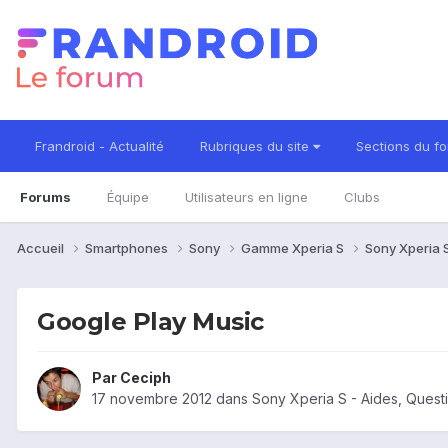
Frandroid - Actualité
Rubriques du site
Sections du f
Forums
Équipe
Utilisateurs en ligne
Clubs
Accueil
Smartphones
Sony
Gamme Xperia S
Sony Xperia 
Google Play Music
Par
Ceciph
17 novembre 2012
dans
Sony Xperia S - Aides, Ques