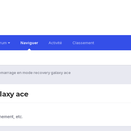
orum
Naviguer
Activité
Classement
marrage en mode recovery galaxy ace
laxy ace
nement, etc.