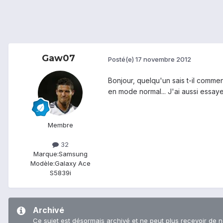
Gaw07
Posté(e)
17 novembre 2012
Bonjour, quelqu'un sais t-il comm
en mode normal... J'ai aussi essaye
Membre
32
Marque:
Samsung
Modèle:
Galaxy Ace
S5839i
Archivé
Ce sujet est désormais archivé et ne peut plus recevoir de 