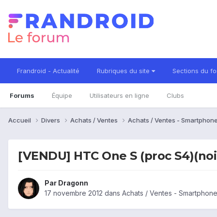
Frandroid - Actualité
Rubriques du site
Sections du f
Forums
Équipe
Utilisateurs en ligne
Clubs
Accueil
Divers
Achats / Ventes
Achats / Ventes - Smartphon
[VENDU] HTC One S (proc S4)(noir
Par
Dragonn
17 novembre 2012
dans
Achats / Ventes - Smartphon