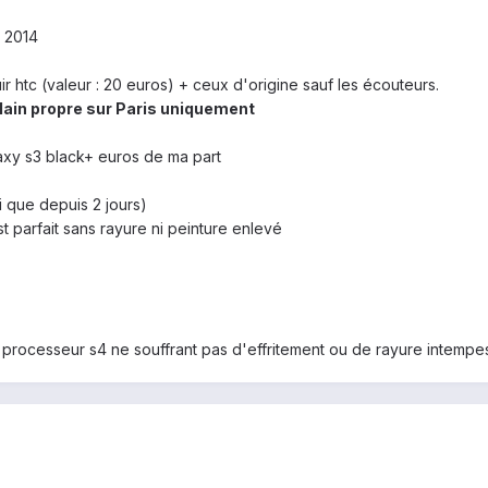
l 2014
r htc (valeur : 20 euros) + ceux d'origine sauf les écouteurs.
ain propre sur Paris uniquement
axy s3 black+ euros de ma part
ai que depuis 2 jours)
t parfait sans rayure ni peinture enlevé
 processeur s4 ne souffrant pas d'effritement ou de rayure intempest