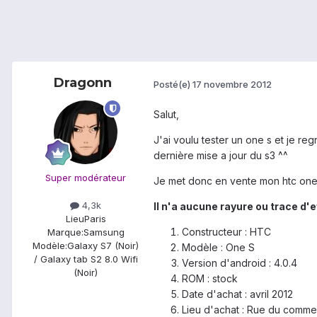
Dragonn
Posté(e)
17 novembre 2012
Salut,
J'ai voulu tester un one s et je re
dernière mise a jour du s3 ^^
Super modérateur
Je met donc en vente mon htc one
4,3k
Il n'a aucune rayure ou trace d'
Lieu
Paris
Constructeur : HTC
Marque:
Samsung
Modèle:
Galaxy S7 (Noir)
Modèle : One S
/ Galaxy tab S2 8.0 Wifi
Version d'android : 4.0.4
(Noir)
ROM : stock
Date d'achat : avril 2012
Lieu d'achat : Rue du comm