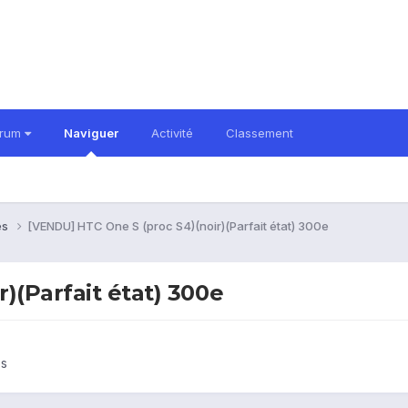
orum
Naviguer
Activité
Classement
es
[VENDU] HTC One S (proc S4)(noir)(Parfait état) 300e
)(Parfait état) 300e
es