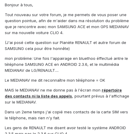
Bonjour à tous,
Tout nouveau sur votre forum, je me permets de vous poser une
question pointue, afin de m'aider dans ma résolution du problème
que je rencontre avec mon SAMSUNG ACE et mon GPS MEDIANAV
sur ma nouvelle voiture CLIO 4.
(J'ai posé cette question sur Planète RENAULT et autre forum de
SAMSUNG cela pour être honnête)
mon problème: Une fois l'appairage en bluethoo éffectué antre le
téléphone SAMSUNG ACE en ANDROID 2.3.6, et le multimédia
MEDIANAV de LG/RENAULT....
Le MEDIANAV me dit reconnaître mon téléphone = OK
MAIS le MEDIANAV ne me donne pas à l'écran mon
répertoire
des contacts ni la liste des appels
, pourtant prévus à l'affichage
sur le MEDIANAV.
Dans un 2eme temps j'ai copié mes contacts de la carte SIM vers
le télphone, mais rien n'y fait.
Les gens de RENAULT me disent avoir testé le système ANDROID
2.3.5 mais pas le 2.3.6 sur CLIO 4.