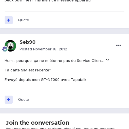
peux ouvrir les mms mais ce message apparaît!
Quote
Seb90
Posted
November 18, 2012
Hum... pourquoi ça ne m'étonne pas du Service Client... ^^
Ta carte SIM est récente?
Envoyé depuis mon GT-N7000 avec Tapatalk
Quote
Join the conversation
You can post now and register later. If you have an account,