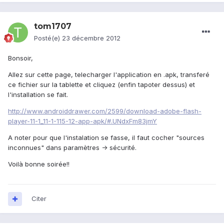
tom1707
Posté(e)
23 décembre 2012
Bonsoir,
Allez sur cette page, telecharger l'application en .apk, transferé
ce fichier sur la tablette et cliquez (enfin tapoter dessus) et
l'installation se fait.
http://www.androiddrawer.com/2599/download-adobe-flash-
player-11-1_11-1-115-12-app-apk/#.UNdxFm83jmY
A noter pour que l'instalation se fasse, il faut cocher "sources
inconnues" dans paramètres -> sécurité.
Voilà bonne soirée!!
Citer