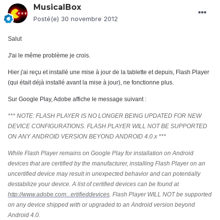
MusicalBox
Posté(e)
30 novembre 2012
Salut
J'ai le même problème je crois.
Hier j'ai reçu et installé une mise à jour de la tablette et depuis, Flash Player
(qui était déjà installé avant la mise à jour), ne fonctionne plus.
Sur Google Play, Adobe affiche le message suivant :
*** NOTE: FLASH PLAYER IS NO LONGER BEING UPDATED FOR NEW
DEVICE CONFIGURATIONS. FLASH PLAYER WILL NOT BE SUPPORTED
ON ANY ANDROID VERSION BEYOND ANDROID 4.0.x ***
While Flash Player remains on Google Play for installation on Android
devices that are certified by the manufacturer, installing Flash Player on an
uncertified device may result in unexpected behavior and can potentially
destabilize your device. A list of certified devices can be found at
http://www.adobe.com...ertifieddevices
. Flash Player WILL NOT be supported
on any device shipped with or upgraded to an Android version beyond
Android 4.0.