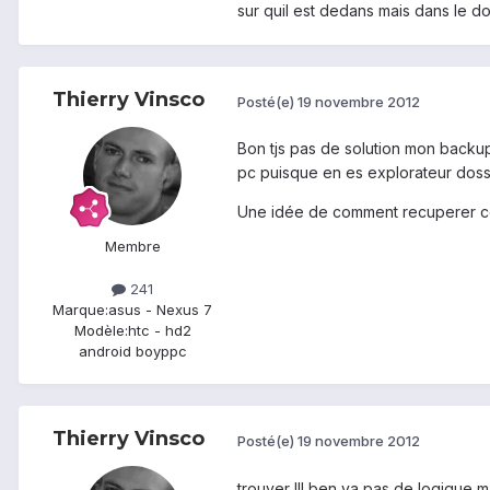
sur quil est dedans mais dans le do
Thierry Vinsco
Posté(e)
19 novembre 2012
Bon tjs pas de solution mon backu
pc puisque en es explorateur dossie
Une idée de comment recuperer ce f
Membre
241
Marque:
asus - Nexus 7
Modèle:
htc - hd2
android boyppc
Thierry Vinsco
Posté(e)
19 novembre 2012
trouver !!! ben ya pas de logique 