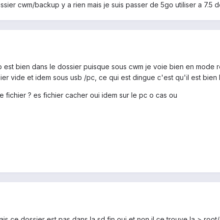
ssier cwm/backup y a rien mais je suis passer de 5go utiliser a 7.5 d
p est bien dans le dossier puisque sous cwm je voie bien en mode r
r vide et idem sous usb /pc, ce qui est dingue c'est qu'il est bien 
ichier ? es fichier cacher oui idem sur le pc o cas ou
mais ce dossier est pas dans la sd fin oui et non il ce trouve la > 