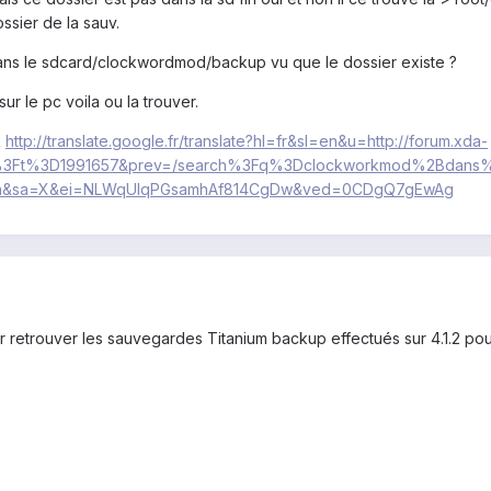
ssier de la sauv.
ans le sdcard/clockwordmod/backup vu que le dossier existe ?
ur le pc voila ou la trouver.
k
http://translate.google.fr/translate?hl=fr&sl=en&u=http://forum.xda-
hp%3Ft%3D1991657&prev=/search%3Fq%3Dclockworkmod%2Bda
a&sa=X&ei=NLWqUIqPGsamhAf814CgDw&ved=0CDgQ7gEwAg
 retrouver les sauvegardes Titanium backup effectués sur 4.1.2 pour 