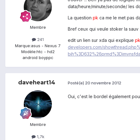
data/heure/minute/seconde/ les do
La question
pk
ca me le met pas d
Membre
Bref ceux qui veule stoker la sauv s
241
edit un lien sur xda qui explique
p
Marque:
asus - Nexus 7
developers.com/showthread.p
Modèle:
htc - hd2
bih%3D632%26prmd%3Dimvnsfd
android boyppc
daveheart14
Posté(e)
20 novembre 2012
Oui, c'est le bordel également pour
Membre
1,7k