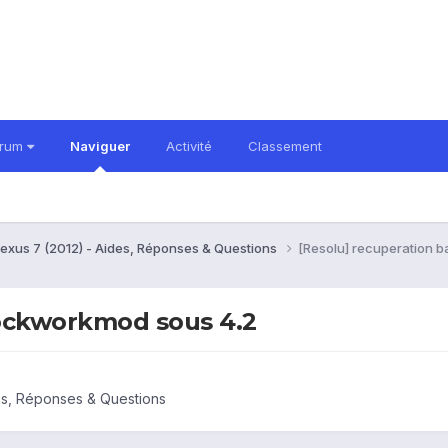
orum
Naviguer
Activité
Classement
exus 7 (2012) - Aides, Réponses & Questions
[Resolu] recuperation 
lockworkmod sous 4.2
es, Réponses & Questions