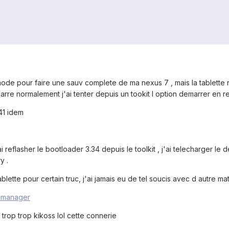
ode pour faire une sauv complete de ma nexus 7 , mais la tablette
arre normalement j'ai tenter depuis un tookit l option demarrer en r
41 idem
 ai reflasher le bootloader 3.34 depuis le toolkit , j'ai telecharger le
y .
lette pour certain truc, j'ai jamais eu de tel soucis avec d autre ma
mmanager
 trop trop kikoss lol cette connerie