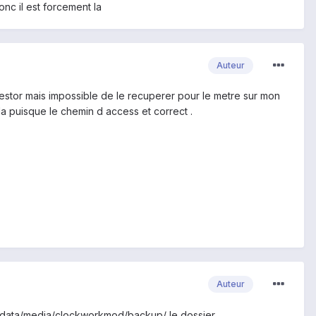
onc il est forcement la
Auteur
estor mais impossible de le recuperer pour le metre sur mon
la puisque le chemin d access et correct .
Auteur
root/data/media/clockworkmod/backup/ le dossier