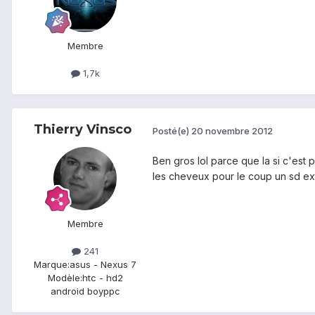
Membre
1,7k
Thierry Vinsco
Posté(e)
20 novembre 2012
Ben gros lol parce que la si c'est 
les cheveux pour le coup un sd ext
Membre
241
Marque:
asus - Nexus 7
Modèle:
htc - hd2
android boyppc