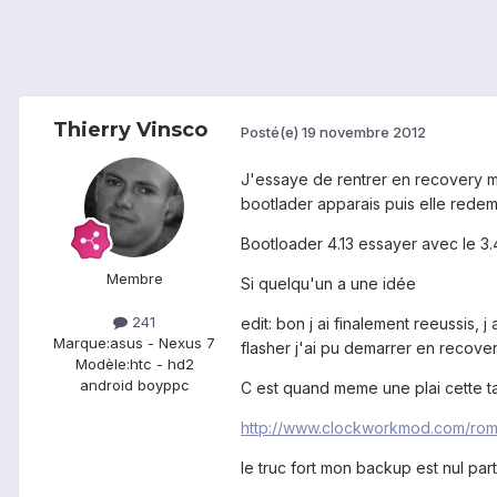
Thierry Vinsco
Posté(e)
19 novembre 2012
J'essaye de rentrer en recovery m
bootlader apparais puis elle redem
Bootloader 4.13 essayer avec le 3.
Membre
Si quelqu'un a une idée
241
edit: bon j ai finalement reeussis, j
Marque:
asus - Nexus 7
flasher j'ai pu demarrer en recover
Modèle:
htc - hd2
android boyppc
C est quand meme une plai cette tab
http://www.clockworkmod.com/ro
le truc fort mon backup est nul part