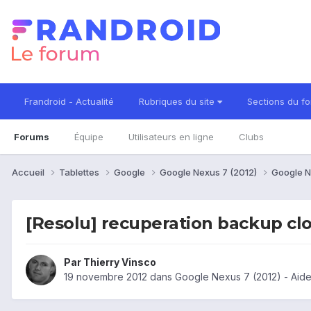
Frandroid - Actualité
Rubriques du site
Sections du f
Forums
Équipe
Utilisateurs en ligne
Clubs
Accueil
Tablettes
Google
Google Nexus 7 (2012)
Google N
[Resolu] recuperation backup c
Par
Thierry Vinsco
19 novembre 2012
dans
Google Nexus 7 (2012) - Aid