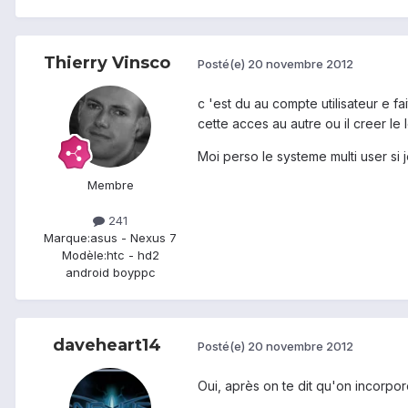
Thierry Vinsco
Posté(e)
20 novembre 2012
c 'est du au compte utilisateur e f
cette acces au autre ou il creer le 
Moi perso le systeme multi user si
Membre
241
Marque:
asus - Nexus 7
Modèle:
htc - hd2
android boyppc
daveheart14
Posté(e)
20 novembre 2012
Oui, après on te dit qu'on incorpore