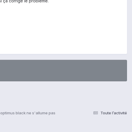
i ça corrige le problème.
optimus black ne s'allume pas
Toute l’activité