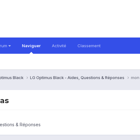
orum
Naviguer
Activité
Classement
ptimus Black
LG Optimus Black - Aides, Questions & Réponses
mon 
pas
uestions & Réponses