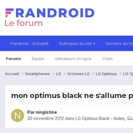
Frandroid - Actualité
Rubriques du site
Sections du f
Forums
Équipe
Utilisateurs en ligne
Clubs
Accueil
Smartphones
LG
Archives LG
LG Optimus
LG O
mon optimus black ne s'allume 
Par
ningistine
20 novembre 2012
dans
LG Optimus Black - Aides, Q