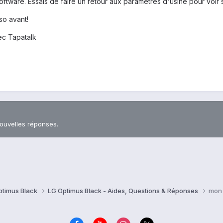
tware. Essais de faire un retour aux paramètres d'usine pour voir s
o avant!
c Tapatalk
nouvelles réponses.
ptimus Black
LG Optimus Black - Aides, Questions & Réponses
mon 