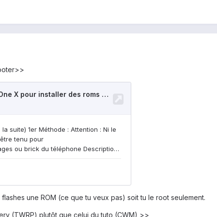
rooter>>
 tu flashes une ROM (ce que tu veux pas) soit tu le root seulement.
overy (TWRP) plutôt que celui du tuto (CWM) >>