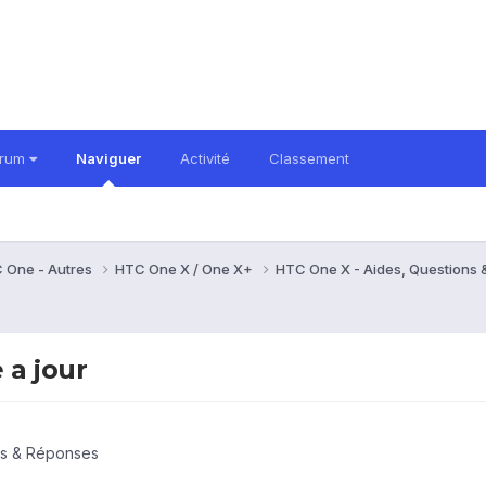
orum
Naviguer
Activité
Classement
 One - Autres
HTC One X / One X+
HTC One X - Aides, Questions
 a jour
ns & Réponses