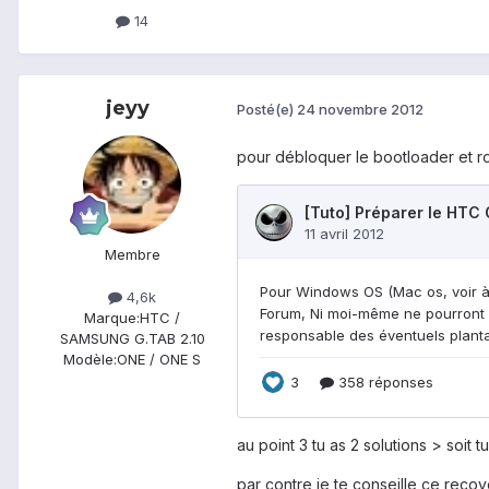
14
jeyy
Posté(e)
24 novembre 2012
pour débloquer le bootloader et 
Membre
4,6k
Marque:
HTC /
SAMSUNG G.TAB 2.10
Modèle:
ONE / ONE S
au point 3 tu as 2 solutions > soit
par contre je te conseille ce rec