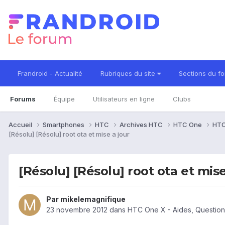
Frandroid - Actualité
Rubriques du site
Sections du f
Forums
Équipe
Utilisateurs en ligne
Clubs
Accueil
Smartphones
HTC
Archives HTC
HTC One
HTC
[Résolu] [Résolu] root ota et mise a jour
[Résolu] [Résolu] root ota et mise
Par
mikelemagnifique
23 novembre 2012
dans
HTC One X - Aides, Questio