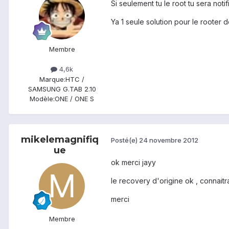
Si seulement tu le root tu sera noti
Ya 1 seule solution pour le rooter 
Membre
4,6k
Marque:
HTC /
SAMSUNG G.TAB 2.10
Modèle:
ONE / ONE S
mikelemagnifiq
Posté(e)
24 novembre 2012
ue
ok merci jayy
le recovery d'origine ok , connaitra
merci
Membre