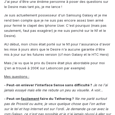
J'ai peur d'être une énième personne à poser des questions sur
le Desire mais tant pis, je me lance !
Je suis actuellement possesseur d'un Samsung Galaxy et je me
rend bien compte que je ne suis pas encore assez bien armé
pour fermé le clapet des Iphone User. C'est pourquoi (mais pas
seulement, faut pas exagérer) je me suis penché sur le N1 et le
Desire).
AU début, mon choix était porté sur le N1 pour l'assurance d'avoir
les mise à jours alors que le Desire n'a aucune garantie d'être
mis à jour sur les futures version (cf mon Galaxy et le HTC Hero)
Mais j'ai vu que le prix du Desire était plus abordable pour moi
(j'en ai trouvé à 200€ sur Leboncoin par exemple)
Mes questions :
- Peut-on enlever l'interface Sense sans difficulté ?
Je ne l'ai
jamais essayé mais elle me rebute un peu au visuelle. A voir...
- Peut-on
facilement
faire du Tethering ?
Ne me parlé surtout
pas de Proxoid ou autre, je veux quelque chose que l'on active
sur le tel et hop internet est sur l'ordi. Je demande ça car avec la
rom Galaxo, ce n'est pas possible et je n'ai jamais réussi à aller sur