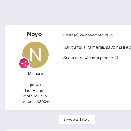
Noyo
Posté(e)
24 novembre 2012
Salut à tous j'aimerais savoir si il
Si oui dites=le moi please :D
Membre
149
Lieu
France
Marque:
LeTV
Modèle:
X800+
3 weeks later...