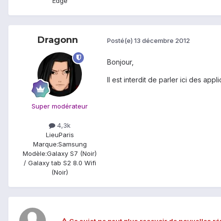
Edge
Dragonn
Posté(e)
13 décembre 2012
Bonjour,
Il est interdit de parler ici des app
Super modérateur
4,3k
Lieu
Paris
Marque:
Samsung
Modèle:
Galaxy S7 (Noir)
/ Galaxy tab S2 8.0 Wifi
(Noir)