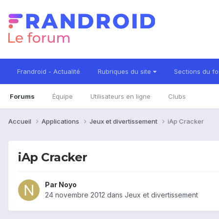
Frandroid - Actualité
Rubriques du site
Sections du f
Forums
Équipe
Utilisateurs en ligne
Clubs
Accueil
Applications
Jeux et divertissement
iAp Cracker
iAp Cracker
Par
Noyo
24 novembre 2012
dans
Jeux et divertissement