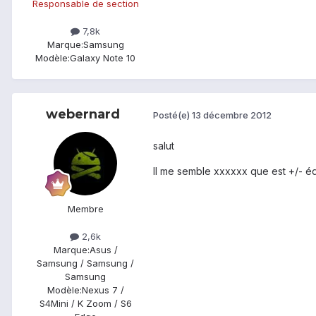
Responsable de section
7,8k
Marque:
Samsung
Modèle:
Galaxy Note 10
webernard
Posté(e)
13 décembre 2012
salut
Il me semble xxxxxx que est +/- éq
Membre
2,6k
Marque:
Asus /
Samsung / Samsung /
Samsung
Modèle:
Nexus 7 /
S4Mini / K Zoom / S6