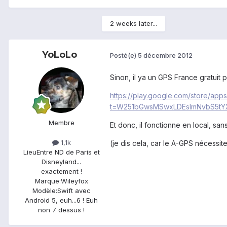
2 weeks later...
YoLoLo
Posté(e)
5 décembre 2012
Sinon, il ya un GPS France gratuit
https://play.google.com/store/ap
t=W251bGwsMSwxLDEsImNvbS5tY
Membre
Et donc, il fonctionne en local, sa
1,1k
(je dis cela, car le A-GPS nécessi
Lieu
Entre ND de Paris et
Disneyland...
exactement !
Marque:
Wileyfox
Modèle:
Swift avec
Android 5, euh...6 ! Euh
non 7 dessus !