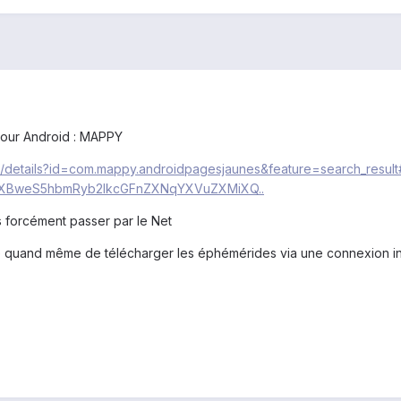
 pour Android : MAPPY
ps/details?id=com.mappy.androidpagesjaunes&feature=search_result
XBweS5hbmRyb2lkcGFnZXNqYXVuZXMiXQ..
ns forcément passer par le Net
te quand même de télécharger les éphémérides via une connexion int