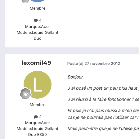
Membre
4
Marque:
Acer
Modèle:
Liquid Gallant
Duo
lexomil49
Posté(e)
27 novembre 2012
Bonjour
J'ai posé un post un peu plus haut
J'ai réussi à le faire fonctionner 1 
Membre
Et puis je n'ai plus réussi à m'en s
3
cas je ne pourrais pas l'utiliser car
Marque:
Acer
Mais peut-être que je ne l'utilise p
Modèle:
Liquid Gallant
Duo E350