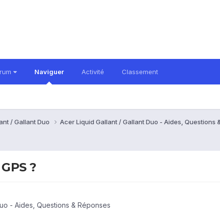
orum
Naviguer
Activité
Classement
ant / Gallant Duo
Acer Liquid Gallant / Gallant Duo - Aides, Question
 GPS ?
 Duo - Aides, Questions & Réponses