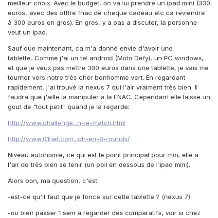
meilleur choix. Avec le budget, on va lui prendre un ipad mini (330
euros, avec des offfre fnac de cheque cadeau etc ca reviendra
à 300 euros en gros). En gros, y a pas a discuter, la personne
veut un ipad.
Sauf que maintenant, ca m'a donné envie d'avoir une
tablette...Comme j'ai un tel android (Moto Defy), un PC windows,
et que je veux pas mettre 300 euros dans une tablette, je vais me
tourner vers notre très cher bonhomme vert. En regardant
rapidement, j'ai trouvé la nexus 7 qui l'air vraiment très bien. Il
faudra que j'aille la manipuler a la FNAC. Cependant elle laisse un
gout de "tout petit" quand je la regarde:
http://www.challenge...n-le-match.html
http://www.01net.com...ch-en-8-rounds/
Niveau autonomie, ce qui est le point principal pour moi, elle a
l'air de très bien se tenir (un poil en dessous de l'ipad mini).
Alors bon, ma question, c'est:
-est-ce qu'il faut que je fonce sur cette tablette ? (nexus 7)
-ou bien passer 1 sem a regarder des comparatifs, voir si chez