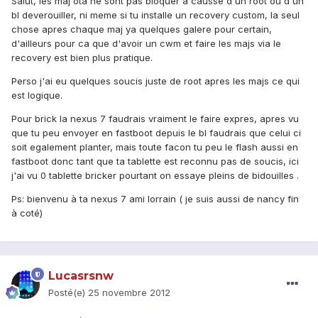
Salut, les maj ota ne sont pas bloquer a causse d'un root ou d'un
bl deverouiller, ni meme si tu installe un recovery custom, la seul
chose apres chaque maj ya quelques galere pour certain,
d'ailleurs pour ca que d'avoir un cwm et faire les majs via le
recovery est bien plus pratique.
Perso j'ai eu quelques soucis juste de root apres les majs ce qui
est logique.
Pour brick la nexus 7 faudrais vraiment le faire expres, apres vu
que tu peu envoyer en fastboot depuis le bl faudrais que celui ci
soit egalement planter, mais toute facon tu peu le flash aussi en
fastboot donc tant que ta tablette est reconnu pas de soucis, ici
j'ai vu 0 tablette bricker pourtant on essaye pleins de bidouilles .
Ps: bienvenu à ta nexus 7 ami lorrain ( je suis aussi de nancy fin
à coté)
Lucasrsnw
Posté(e)
25 novembre 2012