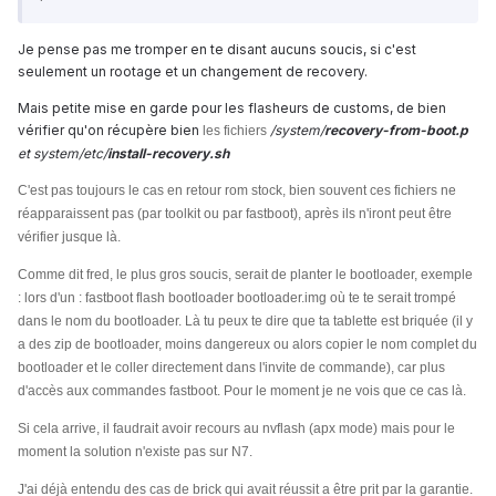
Je pense pas me tromper en te disant aucuns soucis, si c'est
seulement un rootage et un changement de recovery.
Mais petite mise en garde pour les flasheurs de customs, de bien
vérifier qu'on récupère bien
/system/
recovery-from-boot.p
les fichiers
et system/etc/
install-recovery.sh
C'est pas toujours le cas en retour rom stock, bien souvent ces fichiers ne
réapparaissent pas (par toolkit ou par fastboot), après ils n'iront peut être
vérifier jusque là.
Comme dit fred, le plus gros soucis, serait de planter le bootloader, exemple
: lors d'un : fastboot flash bootloader bootloader.img où te te serait trompé
dans le nom du bootloader. Là tu peux te dire que ta tablette est briquée (il y
a des zip de bootloader, moins dangereux ou alors copier le nom complet du
bootloader et le coller directement dans l'invite de commande), car plus
d'accès aux commandes fastboot. Pour le moment je ne vois que ce cas là.
Si cela arrive, il faudrait avoir recours au nvflash (apx mode) mais pour le
moment la solution n'existe pas sur N7.
J'ai déjà entendu des cas de brick qui avait réussit a être prit par la garantie.