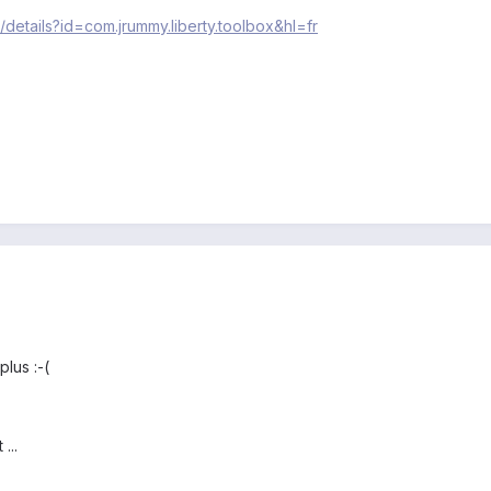
/details?id=com.jrummy.liberty.toolbox&hl=fr
plus :-(
...