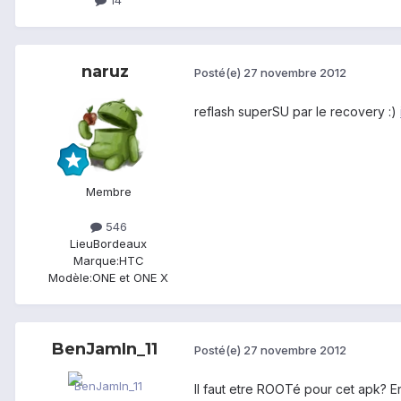
naruz
Posté(e)
27 novembre 2012
reflash superSU par le recovery :)
Membre
546
Lieu
Bordeaux
Marque:
HTC
Modèle:
ONE et ONE X
BenJamIn_11
Posté(e)
27 novembre 2012
Il faut etre ROOTé pour cet apk? En