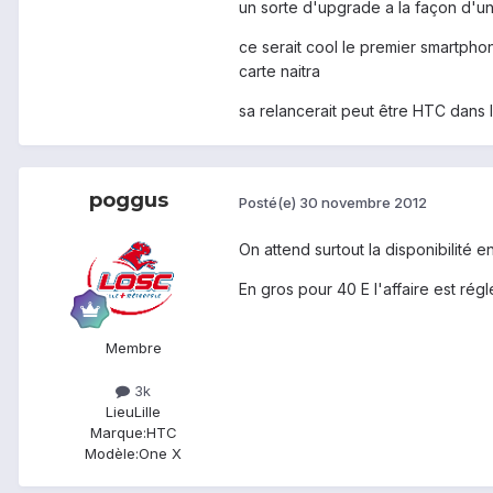
un sorte d'upgrade a la façon d'u
ce serait cool le premier smartpho
carte naitra
sa relancerait peut être HTC dan
poggus
Posté(e)
30 novembre 2012
On attend surtout la disponibilité
En gros pour 40 E l'affaire est rég
Membre
3k
Lieu
Lille
Marque:
HTC
Modèle:
One X