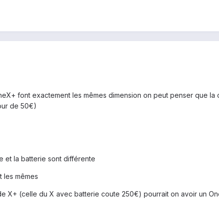
OneX+ font exactement les mêmes dimension on peut penser que la co
our de 50€)
et la batterie sont différente
nt les mêmes
 de X+ (celle du X avec batterie coute 250€) pourrait on avoir u