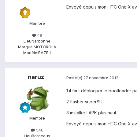
Envoyé depuis mon HTC One X av
Membre
49
Lieu
Narbonne
Marque:
MOTOROLA
Modèle:
RAZR I
naruz
Posté(e)
27 novembre 2012
1 il faut débloquer le bootloader pa
2 flasher superSU
3 installer l APK plus haut.
Membre
Envoyé depuis mon HTC One X av
546
Lieu
Bordeaux