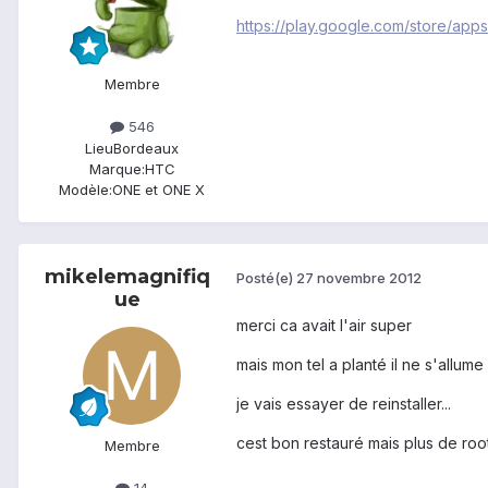
https://play.google.com/store/apps
Membre
546
Lieu
Bordeaux
Marque:
HTC
Modèle:
ONE et ONE X
mikelemagnifiq
Posté(e)
27 novembre 2012
ue
merci ca avait l'air super
mais mon tel a planté il ne s'allume 
je vais essayer de reinstaller...
cest bon restauré mais plus de root 
Membre
14