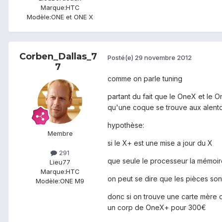
Marque:
HTC
Modèle:
ONE et ONE X
Corben_Dallas_7
Posté(e)
29 novembre 2012
7
comme on parle tuning
partant du fait que le OneX et le 
qu'une coque se trouve aux alent
hypothèse:
Membre
si le X+ est une mise a jour du X
291
que seule le processeur la mémoire 
Lieu
77
Marque:
HTC
on peut se dire que les pièces so
Modèle:
ONE M9
donc si on trouve une carte mère
un corp de OneX+ pour 300€