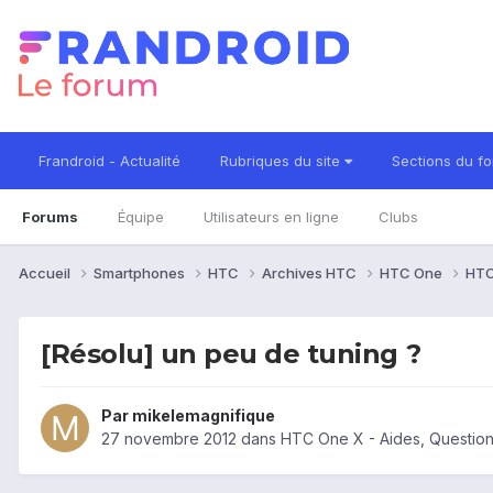
Frandroid - Actualité
Rubriques du site
Sections du f
Forums
Équipe
Utilisateurs en ligne
Clubs
Accueil
Smartphones
HTC
Archives HTC
HTC One
HTC
[Résolu] un peu de tuning ?
Par
mikelemagnifique
27 novembre 2012
dans
HTC One X - Aides, Questio