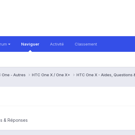
orum
Naviguer
Activité
Classement
 One - Autres
HTC One X / One X+
HTC One X - Aides, Questions
ns & Réponses